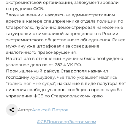
экстремистской организации, задокументировали
сотрудники ФСБ.
Злоумышленник, находясь на административном
аресте в камере спецприемника отдела полиции по
Ставрополю, публично демонстрировал нанесенные
татуировки с символикой запрещенного в России
экстремистского общественного объединения. Ранее
мужчину уже штрафовали за совершение
аналогичного правонарушения.
На этот раз в отношении
мужчины
было возбуждено
уголовное дело по ст. 282.4 УК РФ.
Промышленный райсуд Ставрополя назначил
господину
Хуршудову, чьё тело украшает надпись
"только Бог мне судья",
наказание в виде полутора лет
лишения свободы условно, сообщила пресс-служба
управления ФСБ по Ставропольскому краю.
Автор:
Алексей Петров
ФСБ
приговор
экстремизм