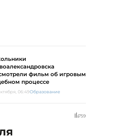
ольники
воалександровска
смотрели фильм об игровым
дебном процессе
октября, 06:49
Образование
759
ля