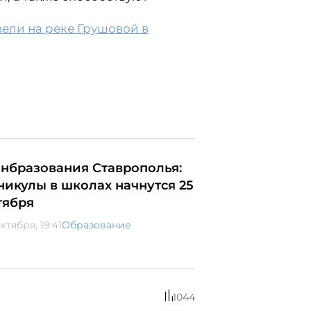
ели на реке Грушовой в
нбразования Ставрополья:
никулы в школах начнутся 25
тября
ктября, 19:41
Образование
1044