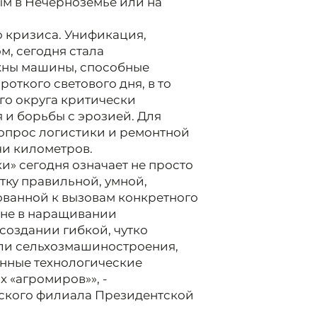
ым в Нечерноземье или на
о кризиса. Унификация,
м, сегодня стала
жны машины, способные
роткого светового дня, в то
о округа критически
 и борьбы с эрозией. Для
опрос логистики и ремонтной
чи километров.
и» сегодня означает не просто
тку правильной, умной,
ванной к вызовам конкретного
 не в наращивании
 создании гибкой, чутко
ли сельхозмашиностроения,
нные технологические
 «агромиров»», -
ского филиала Президентской