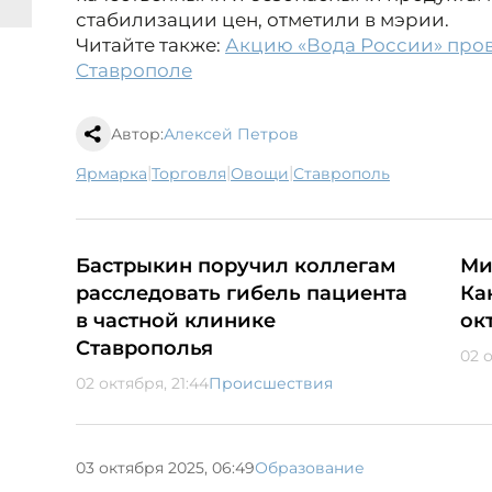
стабилизации цен, отметили в мэрии.
Читайте также:
Акцию «Вода России» пров
Ставрополе
Автор:
Алексей Петров
|
|
|
ярмарка
торговля
овощи
Ставрополь
Бастрыкин поручил коллегам
Ми
расследовать гибель пациента
Ка
в частной клинике
ок
Ставрополья
02 о
02 октября, 21:44
Происшествия
03 октября 2025, 06:49
Образование