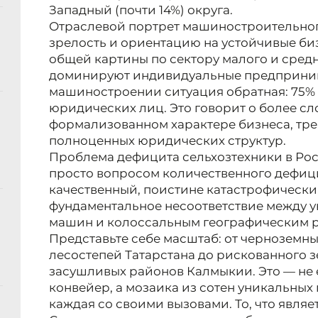
Западный (почти 14%) округа.
Отраслевой портрет машиностроительног
зрелость и ориентацию на устойчивые биз
общей картины по сектору малого и сред
доминируют индивидуальные предпринима
машиностроении ситуация обратная: 75% 
юридических лиц. Это говорит о более с
формализованном характере бизнеса, тр
полноценных юридических структур.
Проблема дефицита сельхозтехники в Рос
просто вопросом количественного дефиц
качественный, поистине катастрофический
фундаментальное несоответствие между
машин и колоссальным географическим 
Представьте себе масштаб: от черноземн
лесостепей Татарстана до рискованного 
засушливых районов Калмыкии. Это — н
конвейер, а мозаика из сотен уникальных
каждая со своими вызовами. То, что явля