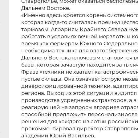
Ставрополье, может оказаться бесполезн
Дальнем Востоке.
«Именно здесь кроется корень системног
которая когда-то считалась преимущество
тормозом. Аграриям Крайнего Севера ну
работать в условиях вечной мерзлоты и ко
время как фермерам Южного Федеральног
необходима техника для влагосбережения
Дальнего Востока ключевым становится в
базы, которая зачастую находится за тыся
Фраза «техники не хватает катастрофическ
пустые склады. Она означает острую нехва
диверсифицированной техники, адаптиро
региона. Выход из этой ситуации видится
производства усредненных тракторов, а в
реагирующей на запросы аграриев отрас
способной предложить персонализирова
решения для каждого из сотни российских
прокомментировал директор Ставрополь
академии Юрий Васильев.