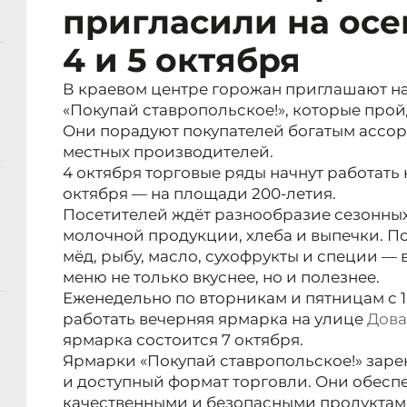
пригласили на ос
4 и 5 октября
В краевом центре горожан приглашают н
«Покупай ставропольское!», которые про
Они порадуют покупателей богатым ассо
местных производителей.
4 октября торговые ряды начнут работать 
октября — на площади 200-летия.
Посетителей ждёт разнообразие сезонных
молочной продукции, хлеба и выпечки. П
мёд, рыбу, масло, сухофрукты и специи — в
меню не только вкуснее, но и полезнее.
Еженедельно по вторникам и пятницам с 1
работать вечерняя ярмарка на улице
Дова
ярмарка состоится 7 октября.
Ярмарки «Покупай ставропольское!» заре
и доступный формат торговли. Они обесп
качественными и безопасными продуктами