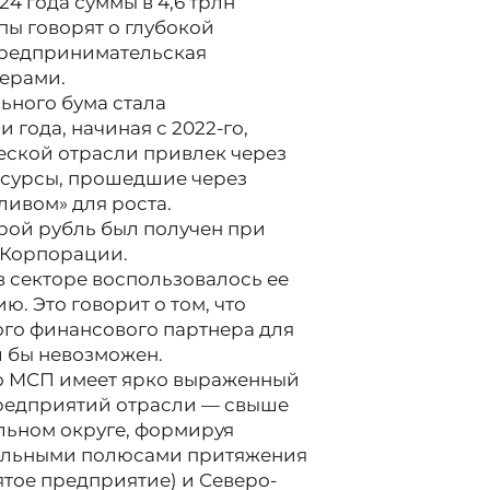
4 года суммы в 4,6 трлн
мпы говорят о глубокой
предпринимательская
ерами.
ного бума стала
 года, начиная с 2022-го,
еской отрасли привлек через
ресурсы, прошедшие через
ливом» для роста.
рой рубль был получен при
 Корпорации.
в секторе воспользовалось ее
. Это говорит о том, что
го финансового партнера для
л бы невозможен.
о МСП имеет ярко выраженный
 предприятий отрасли — свыше
льном округе, формируя
ельными полюсами притяжения
тое предприятие) и Северо-