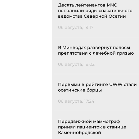
Десять лейтенантов МЧС
пополнили ряды спасательного
ведомства Северной Осетии
06 августа, 19:17
В Минводах развернут полосы
препятствия с лечебной грязью
06 августа, 18:02
Первыми в рейтинге UWW стали
осетинские борцы
06 августа, 17:24
Передвижной маммограф
принял пациенток в станице
Каменнобродской