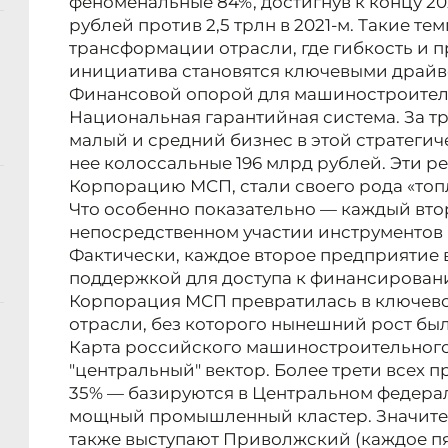
феноменальные 84%, достигнув к концу 202
рублей против 2,5 трлн в 2021-м. Такие те
трансформации отрасли, где гибкость и 
инициатива становятся ключевыми драйв
Финансовой опорой для машиностроитель
Национальная гарантийная система. За три
малый и средний бизнес в этой стратегич
нее колоссальные 196 млрд рублей. Эти 
Корпорацию МСП, стали своего рода «топ
Что особенно показательно — каждый вто
непосредственном участии инструментов
Фактически, каждое второе предприятие 
поддержкой для доступа к финансированию
Корпорация МСП превратилась в ключево
отрасли, без которого нынешний рост бы
Карта российского машиностроительног
"центральный" вектор. Более трети всех
35% — базируются в Центральном федера
мощный промышленный кластер. Значит
также выступают Приволжский (каждое пя