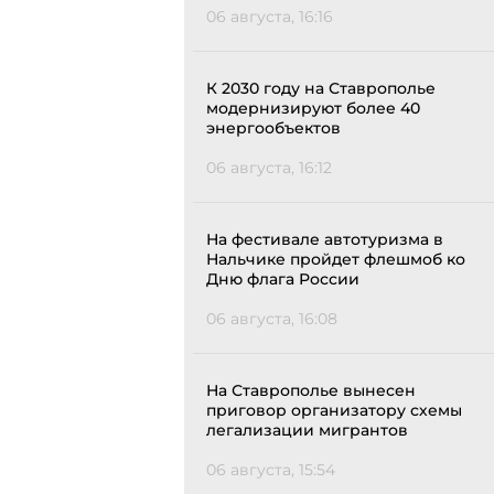
06 августа, 16:16
К 2030 году на Ставрополье
модернизируют более 40
энергообъектов
06 августа, 16:12
На фестивале автотуризма в
Нальчике пройдет флешмоб ко
Дню флага России
06 августа, 16:08
На Ставрополье вынесен
приговор организатору схемы
легализации мигрантов
06 августа, 15:54