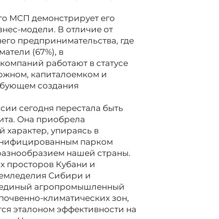
о МСП демонстрирует его
нес-модели. В отличие от
него предпринимательства, где
тели (67%), в
компаний работают в статусе
ложном, капиталоемком и
ебующем создания
сии сегодня перестала быть
ита. Она приобрела
 характер, упираясь в
 унифицированным парком
разнообразием нашей страны.
ых просторов Кубани и
земледелия Сибири и
е единый агропромышленный
 почвенно-климатических зон,
ется эталоном эффективности на