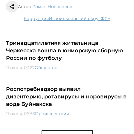
Автор:
Роман Новоселов
коррупция
Изобильненский округ
ФСБ
Тринадцатилетняя жительница
Черкесска вошла в юниорскую сборную
России по футболу
11 июня, 07:27
Общество
Роспотребнадзор выявил
дизентерию, ротавирусы и норовирусы в
воде Буйнакска
11 июня, 06:53
Происшествия