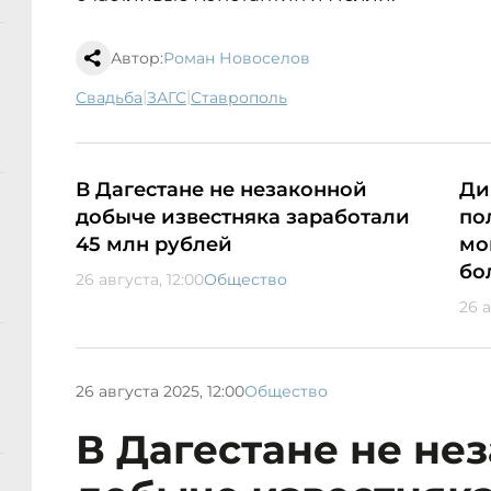
Автор:
Роман Новоселов
|
|
свадьба
ЗАГС
Ставрополь
В Дагестане не незаконной
Ди
добыче известняка заработали
по
45 млн рублей
мо
бо
26 августа, 12:00
Общество
26 а
26 августа 2025, 12:00
Общество
В Дагестане не не