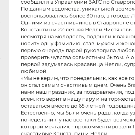
сообщили в Управлении ЗАГС по Ставроп
По данным ведомства, уникальной возмо
воспользовались более 30 пар, в городе 
Одними из счастливчиков в Ставрополе с
Константин и 22-летняя Нелли Чистяковы.
несмотря на молодость, подошли к важн
носить одну фамилию, став мужем и женой,
первую очередь парой руководила любовь 
проверить чувства совместным бытом. А о
первой задумалась красавица Нелли, суп
любимой.
«Мы не верим, что понедельник, как все го
он стал самым счастливым днем. Очень бл
нами наш праздник, за поздравления, по
всем, кто верит в нашу пару и на торжест
оставаться вместе до 65-летней годовщин
Естественно, мы были очень рады, когда уз
понедельник, у нас все-таки будет возможн
которой мечтали», - прокомментировали 
счастливые Константин и Нелли.