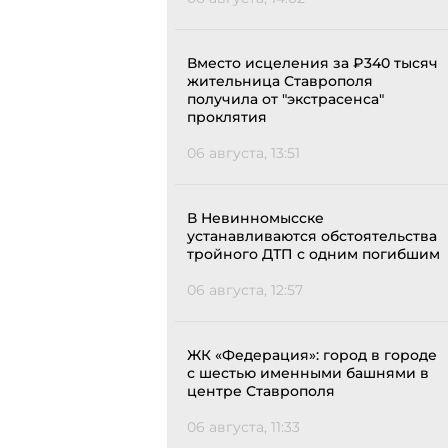
Вместо исцеления за ₽340 тысяч
жительница Ставрополя
получила от "экстрасенса"
проклятия
06 августа, 13:51
В Невинномысске
устанавливаются обстоятельства
тройного ДТП с одним погибшим
06 августа, 12:57
ЖК «Федерация»: город в городе
с шестью именными башнями в
центре Ставрополя
06 августа, 11:33