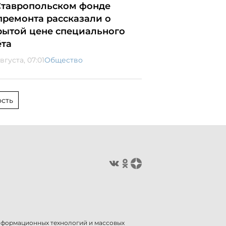
Ставропольском фонде
премонта рассказали о
рытой цене специального
ёта
вгуста, 07:01
Общество
сть
информационных технологий и массовых