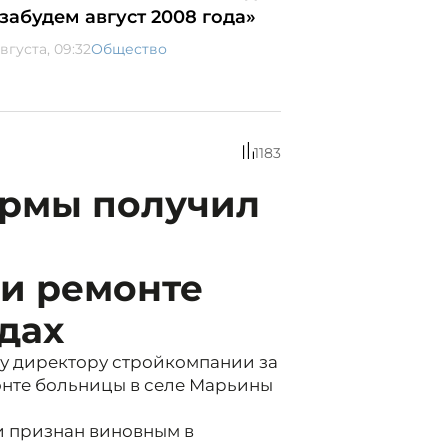
 забудем август 2008 года»
вгуста, 09:32
Общество
1183
рмы получил
и ремонте
дах
му директору стройкомпании за
нте больницы в селе Марьины
 признан виновным в