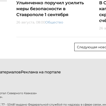
Ульянченко поручил усилить
В 
меры безопасности в
ка
Ставрополе 1 сентября
ск
сч
26 августа, 08:00
Общество
26 а
Следующая ново
атериалов
Реклама на портале
ртал Северного Кавказа»
».
77 - 53481 выдано Федеральной службой по надзору в сфере связи, 