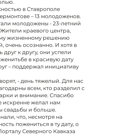
олью.
жностью в Ставрополе
Лермонтове – 13 молодоженов.
тали молодожены - 23-летний
 Жители краевого центра,
ому жизненному решению
 очень осознанно. И хотя в
друг к другу, они успели
 женитьбе в красивую дату
руг – поддержал инициативу
ворят, - день тяжелый. Для нас
агодарны всем, кто разделил с
дарки и внимание. Спасибо
ве искренне желал нам
ы свадьбы и больше.
нали, что, несмотря на
ость пожениться в ту дату, о
Порталу Северного Кавказа