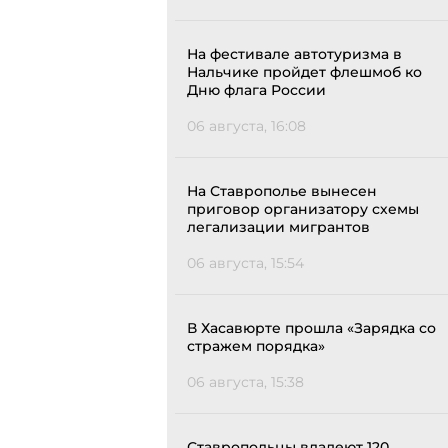
На фестивале автотуризма в
Нальчике пройдет флешмоб ко
Дню флага России
06 августа, 16:08
На Ставрополье вынесен
приговор организатору схемы
легализации мигрантов
06 августа, 15:54
В Хасавюрте прошла «Зарядка со
стражем порядка»
06 августа, 15:38
Ставропольцы владеют 120