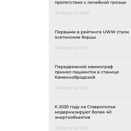
препятствия с лечебной грязью
06 августа, 18:02
Первыми в рейтинге UWW стали
осетинские борцы
06 августа, 17:24
Передвижной маммограф
принял пациенток в станице
Каменнобродской
06 августа, 16:16
К 2030 году на Ставрополье
модернизируют более 40
энергообъектов
06 августа, 16:12