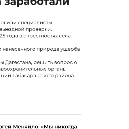
 заработали
ановили специалисты
 выездной проверки.
5 года в окрестностях села
р нанесенного природе ущерба
 Дагестана, решить вопрос о
авоохранительные органы.
иции Табасаранского района.
ргей Меняйло: «Мы никогда