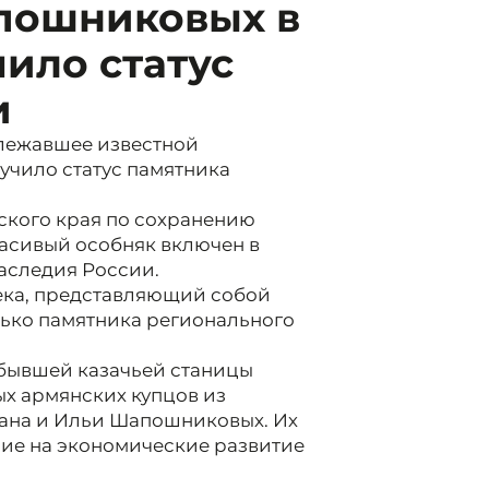
пошниковых в
ило статус
и
длежавшее известной
учило статус памятника
ского края по сохранению
расивый особняк включен в
наследия России.
ека, представляющий собой
лько памятника регионального
бывшей казачьей станицы
ых армянских купцов из
вана и Ильи Шапошниковых. Их
ние на экономические развитие