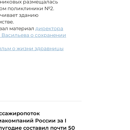
шниковых размещалась
лом поликлиники №2.
ечивает зданию
стве.
овал материал
директора
 Васильева о сохранении
ильм о жизни здравницы
ссажиропоток
иакомпаний России за I
лугодие составил почти 50