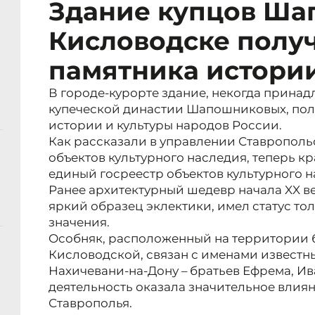
Здание купцов Ша
Кисловодске получ
памятника истори
В городе-курорте здание, некогда прина
купеческой династии Шапошниковых, пол
истории и культуры народов России.
Как рассказали в управлении Ставрополь
объектов культурного наследия, теперь к
единый госреестр объектов культурного 
Ранее архитектурный шедевр начала XX в
яркий образец эклектики, имел статус то
значения.
Особняк, расположенный на территории 
Кисловодской, связан с именами известн
Нахичевани-на-Дону – братьев Ефрема, И
деятельность оказала значительное влия
Ставрополья.