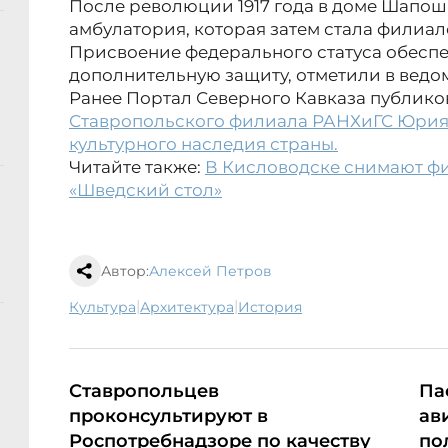
После революции 1917 года в доме Шапо
амбулатория, которая затем стала филиа
Присвоение федерального статуса обесп
дополнительную защиту, отметили в ведом
Ранее Портал Северного Кавказа публик
Ставропольского филиала РАНХиГС Юрия
культурного наследия страны.
Читайте также:
В Кисловодске снимают ф
«Шведский стол»
Автор:
Алексей Петров
|
|
культура
архитектура
история
Ставропольцев
Па
проконсультируют в
ав
Роспотребнадзоре по качеству
по