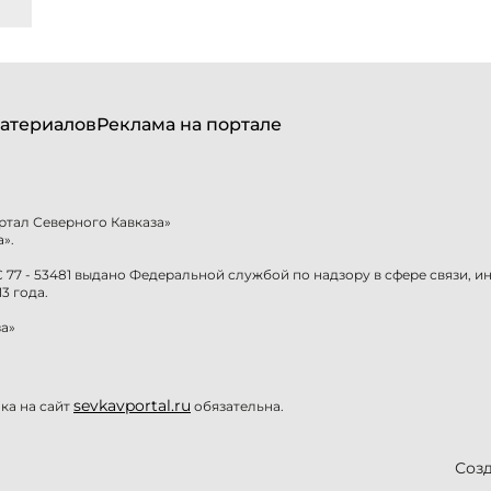
атериалов
Реклама на портале
ртал Северного Кавказа»
».
77 - 53481 выдано Федеральной службой по надзору в сфере связи, 
3 года.
а»
sevkavportal.ru
а на сайт
обязательна.
Созд