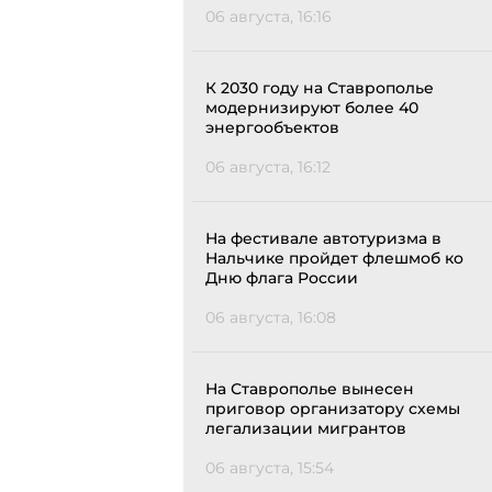
06 августа, 16:16
К 2030 году на Ставрополье
модернизируют более 40
энергообъектов
06 августа, 16:12
На фестивале автотуризма в
Нальчике пройдет флешмоб ко
Дню флага России
06 августа, 16:08
На Ставрополье вынесен
приговор организатору схемы
легализации мигрантов
06 августа, 15:54