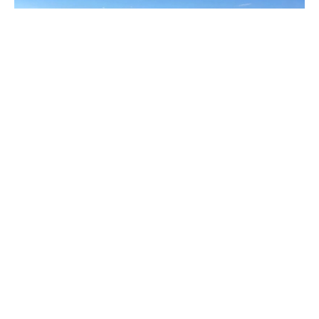
Фото: ГАИ СК
По предварительным данным, 80-летний водитель
"Гранты" выехал на встречку и в лоб врезался в
ВАЗ-2104 и "Хендай".
В результате дорожно-транспортного происшествия
погибли четыре человека: водитель и двое
пассажиров "Гранты", а также один пассажир "Хендай".
Водитель иномарки получил травмы и был доставлен
в больницу. Сейчас устанавливаются личности всех
участников трагедии.
На месте происшествия работают сотрудники ГАИ и