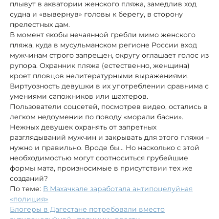
плывут в акватории женского пляжа, замедлив ход
судна и «вывернув» головы к берегу, в сторону
прелестных дам.
В момент якобы нечаянной гребли мимо женского
пляжа, куда в мусульманском регионе России вход
мужчинам строго запрещен, округу оглашает голос из
рупора. Охранник пляжа (естественно, женщина)
кроет пловцов нелитературными выражениями.
Виртуозность девушки в их употреблении сравнима с
умениями сапожников или шахтеров.
Пользователи соцсетей, посмотрев видео, остались в
легком недоумении по поводу «морали басни».
Нежных девушек охранять от запретных
разглядываний мужчин и закрывать для этого пляжи –
нужно и правильно. Вроде бы... Но насколько с этой
необходимостью могут соотноситься грубейшие
формы мата, произносимые в присутствии тех же
созданий?
По теме:
В Махачкале заработала антипоцелуйная
«полиция»
Блогеры в Дагестане потребовали вместо