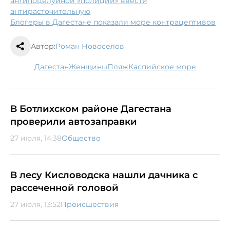
антипоцелуйной «полиции» ввести
антирасточительную
Блогеры в Дагестане показали море контрацептивов
Автор:
Роман Новоселов
Дагестан
женщины
пляж
Каспийское море
В Ботлихском районе Дагестана
проверили автозаправки
27 июля, 14:38
Общество
В лесу Кисловодска нашли дачника с
рассеченной головой
27 июля, 13:52
Происшествия