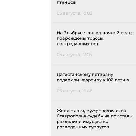
птенцов
05 августа, 18:03
На Эльбрусе сошел ночной сель:
повреждены трассы,
пострадавших нет
05 августа, 17:05
Дагестанскому ветерану
подарили квартиру к 102-летию
05 августа, 16:46
Жене – авто, мужу – деньги: на
Ставрополье судебные приставы
разделили имущество
разведенных супругов