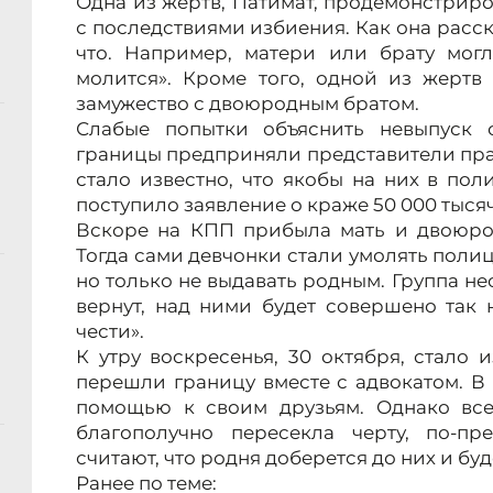
Одна из жертв, Патимат, продемонстрир
с последствиями избиения. Как она расска
что. Например, матери или брату могл
молится». Кроме того, одной из жертв
замужество с двоюродным братом.
Слабые попытки объяснить невыпуск 
границы предприняли представители пра
стало известно, что якобы на них в по
поступило заявление о краже 50 000 тыся
Вскоре на КПП прибыла мать и двоюрод
Тогда сами девчонки стали умолять полиц
но только не выдавать родным. Группа нес
вернут, над ними будет совершено так 
чести».
К утру воскресенья, 30 октября, стало и
перешли границу вместе с адвокатом. В
помощью к своим друзьям. Однако все
благополучно пересекла черту, по-пр
считают, что родня доберется до них и буд
Ранее по теме: