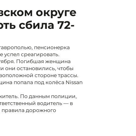
вском округе
ть сбила 72-
таврополью, пенсионерка
е успел среагировать.
октября. Погибшая женщина
ти они остановились, чтобы
ивоположной стороне трассы.
ина попала под колёса Nissan
житель. По данным полиции,
ответственный водитель — в
ал правила дорожного