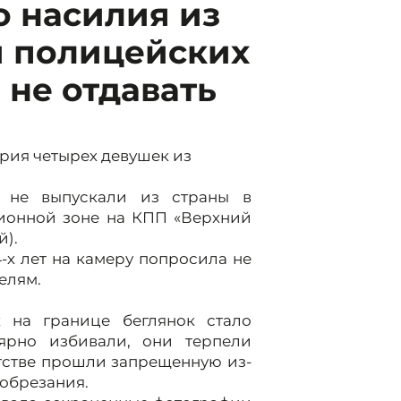
 насилия из
и полицейских
 не отдавать
рия четырех девушек из
к не выпускали из страны в
ционной зоне на КПП «Верхний
й).
4-х лет на камеру попросила не
елям.
 на границе беглянок стало
лярно избивали, они терпели
етстве прошли запрещенную из-
 обрезания.