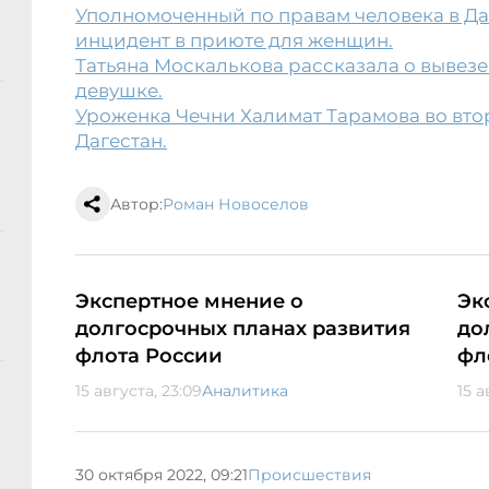
Уполномоченный по правам человека в Д
инцидент в приюте для женщин.
Татьяна Москалькова рассказала о вывезе
девушке.
Уроженка Чечни Халимат Тарамова во вто
Дагестан.
Автор:
Роман Новоселов
Экспертное мнение о
Эк
долгосрочных планах развития
до
флота России
фл
15 августа, 23:09
Аналитика
15 а
30 октября 2022, 09:21
Происшествия