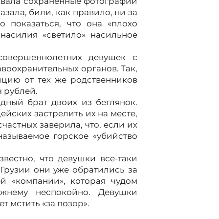
овала сохраненные фотографии
зала, били, как правило, ни за
о показаться, что она «плохо
 насилия «светило» насильное
совершеннолетних девушек с
воохранительных органов. Так,
лицию от тех же родственников
ч рублей.
ный брат двоих из беглянок.
ейских застрелить их на месте,
частных заверила, что, если их
называемое горское «убийство
звестно, что девушки все-таки
 Грузии они уже обратились за
й «компании», которая чудом
ежнему неспокойно. Девушки
ет мстить «за позор».