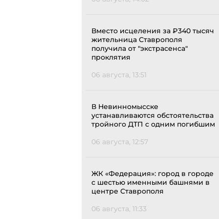
Вместо исцеления за ₽340 тысяч
жительница Ставрополя
получила от "экстрасенса"
проклятия
06 августа, 13:51
В Невинномысске
устанавливаются обстоятельства
тройного ДТП с одним погибшим
06 августа, 12:57
ЖК «Федерация»: город в городе
с шестью именными башнями в
центре Ставрополя
06 августа, 11:33