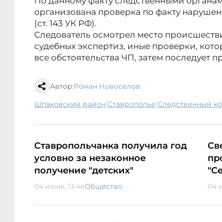
По данному факту следственными органа
организована проверка по факту нарушен
(ст. 143 УК РФ).
Следователь осмотрел место происшестви
судебных экспертиз, иные проверки, кот
все обстоятельства ЧП, затем последует 
Автор:
Роман Новоселов
|
|
Шпаковский район
Ставрополье
следственный к
Ставропольчанка получила год
Св
условно за незаконное
пр
получение "детских"
"С
04 июня, 13:44
Общество
04 и