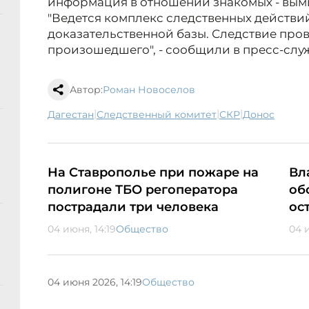
информация в отношении знакомых - вым
"Ведется комплекс следственных действи
доказательственной базы. Следствие пров
произошедшего", - сообщили в пресс-служ
Автор:
Роман Новоселов
|
|
|
Дагестан
следственный комитет
СКР
донос
На Ставрополье при пожаре на
Вл
полигоне ТБО регоператора
об
пострадали три человека
ос
04 июня, 14:19
Общество
04 
04 июня 2026, 14:19
Общество