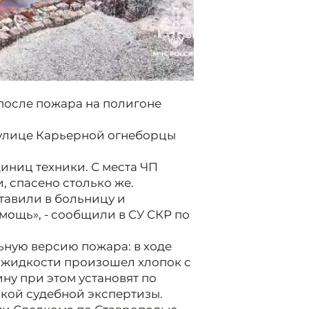
о после пожара на полигоне
 улице Карьерной огнеборцы
диниц техники. С места ЧП
, спасено столько же.
тавили в больницу и
ощь», - сообщили в СУ СКР по
ьную версию пожара: в ходе
 жидкости произошел хлопок с
у при этом установят по
кой судебной экспертизы.