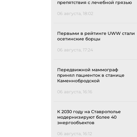
препятствия с лечебной грязью
06 августа, 18:02
Первыми в рейтинге UWW стали
осетинские борцы
06 августа, 17:24
Передвижной маммограф
принял пациенток в станице
Каменнобродской
06 августа, 16:16
К 2030 году на Ставрополье
модернизируют более 40
энергообъектов
06 августа, 16:12