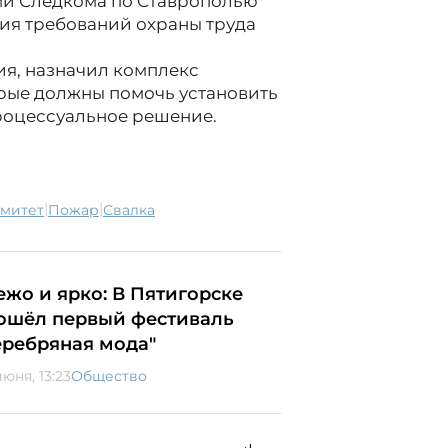
ми Следкома по Ставрополью
ия требований охраны труда
я, назначил комплекс
орые должны помочь установить
процессуальное решение.
|
|
омитет
пожар
свалка
ежо и ярко: В Пятигорске
ошёл первый фестиваль
еребряная мода"
юня, 13:23
Общество