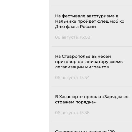
На фестивале автотуризма в
Нальчике пройдет флешмоб ко
Дню флага России
06 августа, 16:08
На Ставрополье вынесен
приговор организатору схемы
легализации мигрантов
06 августа, 15:54
В Хасавюрте прошла «Зарядка со
стражем порядка»
06 августа, 15:38
Ставропольцы владеют 120