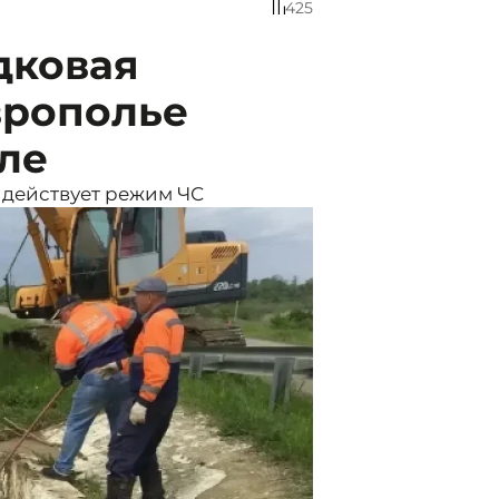
425
дковая
врополье
оле
 действует режим ЧС