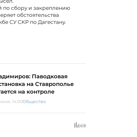
ысел.
й по сбору и закреплению
еряет обстоятельства
бе СУ СКР по Дагестану.
адимиров: Паводковая
становка на Ставрополье
тается на контроле
июня, 14:00
Общество
568