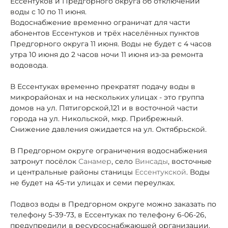
Ессентуков и Предгорного округа об отключении
воды с 10 по 11 июня.
Водоснабжение временно ограничат для части
абонентов Ессентуков и трёх населённых пунктов
Предгорного округа 11 июня. Воды не будет с 4 часов
утра 10 июня до 2 часов ночи 11 июня из-за ремонта
водовода.
В Ессентуках временно прекратят подачу воды в
микрорайонах и на нескольких улицах - это группа
домов на ул. Пятигорской,121 и в восточной части
города на ул. Никольской, мкр. Прибрежный.
Снижение давления ожидается на ул. Октябрьской.
В Предгорном округе ограничения водоснабжения
затронут посёлок
Санамер
, село
Винсады
, восточные
и центральные районы станицы
Ессентукской
. Воды
не будет на 45-ти улицах и семи переулках.
Подвоз воды в Предгорном округе можно заказать по
телефону 5-39-73, в Ессентуках по телефону 6-06-26,
предупредили в ресурсоснабжающей организации.