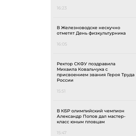
16:23
В Железноводске нескучно
отметят День физкультурника
16:05
Ректор СКФУ поздравила
Михаила Ковальчука с
присвоением звания Героя Труда
России
15:51
В КБР олимпийский чемпион
Александр Попов дал мастер-
класс юным пловцам
15:47