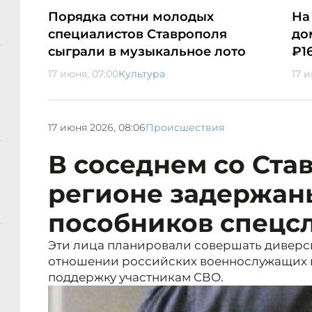
Порядка сотни молодых
На
специалистов Ставрополя
до
сыграли в музыкальное лото
₽1
17 июня, 07:00
Культура
17 и
17 июня 2026, 08:06
Происшествия
В соседнем со Ста
регионе задержан
пособников спецс
Эти лица планировали совершать диверси
отношении российских военнослужащих 
поддержку участникам СВО.