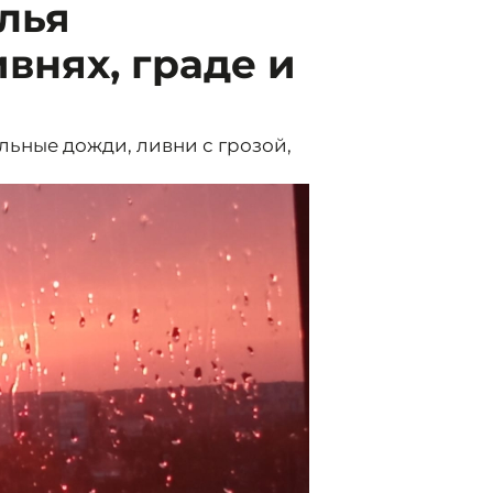
лья
внях, граде и
льные дожди, ливни с грозой,