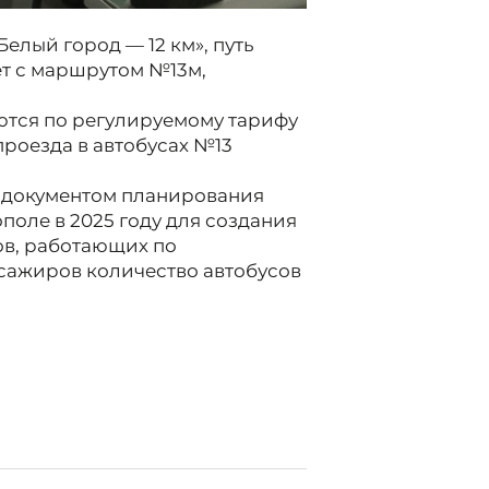
лый город — 12 км», путь
т с маршрутом №13м,
ются по регулируемому тарифу
проезда в автобусах №13
 документом планирования
поле в 2025 году для создания
ов, работающих по
сажиров количество автобусов