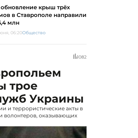
 обновление крыш трёх
мов в Ставрополе направили
6,4 млн
юня, 06:20
Общество
1082
вропольем
ы трое
лужб Украины
и и террористические акты в
и волонтеров, оказывающих