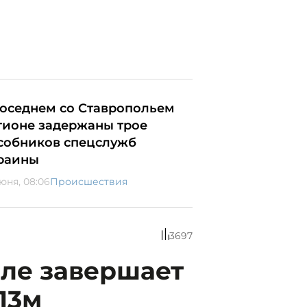
соседнем со Ставропольем
гионе задержаны трое
собников спецслужб
раины
июня, 08:06
Происшествия
3697
оле завершает
13м