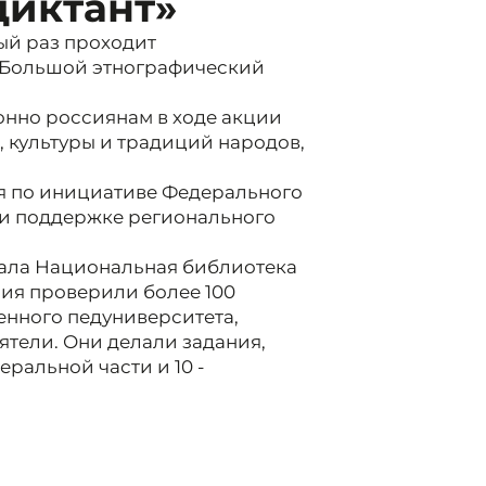
диктант»
тый раз проходит
«Большой этнографический
онно россиянам в ходе акции
 культуры и традиций народов,
ря по инициативе Федерального
ри поддержке регионального
тала Национальная библиотека
ия проверили более 100
венного педуниверситета,
ятели. Они делали задания,
ральной части и 10 -