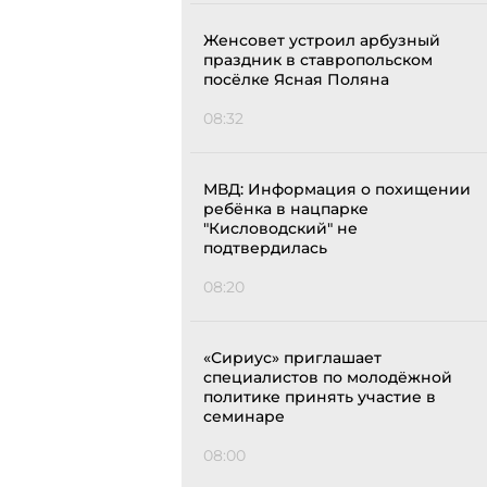
Женсовет устроил арбузный
праздник в ставропольском
посёлке Ясная Поляна
08:32
МВД: Информация о похищении
ребёнка в нацпарке
"Кисловодский" не
подтвердилась
08:20
«Сириус» приглашает
специалистов по молодёжной
политике принять участие в
семинаре
08:00