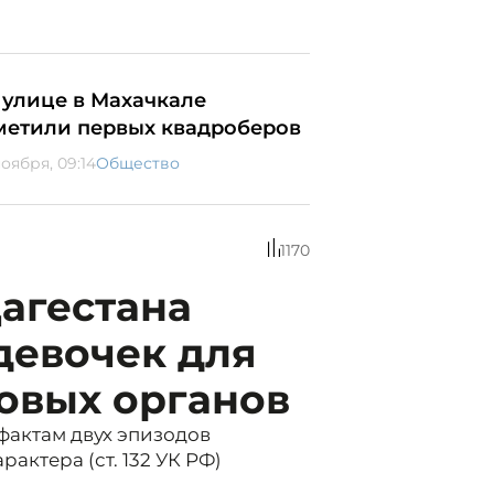
 улице в Махачкале
метили первых квадроберов
оября, 09:14
Общество
1170
агестана
девочек для
овых органов
фактам двух эпизодов
актера (ст. 132 УК РФ)