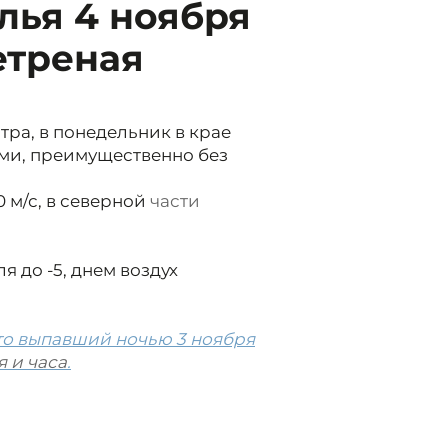
лья 4 ноября
етреная
ра, в понедельник в крае
ми, преимущественно без
0 м/с, в северной
части
я до -5, днем воздух
то выпавший ночью 3 ноября
 и часа
.