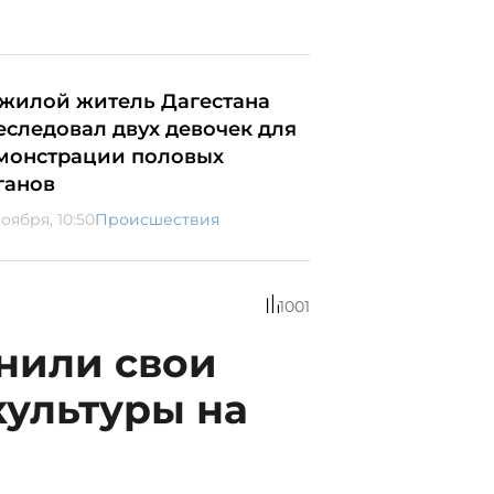
жилой житель Дагестана
еследовал двух девочек для
монстрации половых
ганов
оября, 10:50
Происшествия
1001
нили свои
культуры на