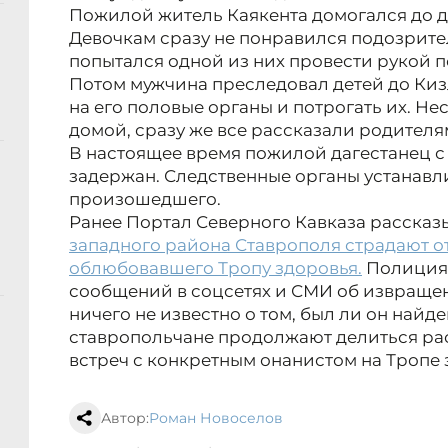
Пожилой житель Каякента домогался до де
Девочкам сразу не понравился подозрите
попытался одной из них провести рукой п
Потом мужчина преследовал детей до Киз
на его половые органы и потрогать их. Н
домой, сразу же все рассказали родителям
В настоящее время пожилой дагестанец 
задержан. Следственные органы устанавл
произошедшего.
Ранее Портал Северного Кавказа рассказ
западного района Ставрополя страдают о
облюбовавшего Тропу здоровья.
Полиция 
сообщений в соцсетях и СМИ об извращен
ничего не известно о том, был ли он найде
ставропольчане продолжают делиться рас
встреч с конкретным онанистом на Тропе 
Автор:
Роман Новоселов