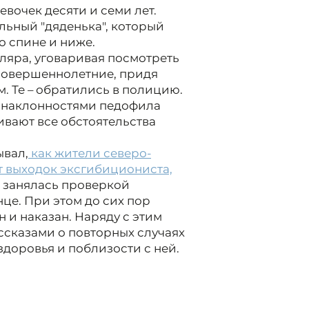
вочек десяти и семи лет.
льный "дяденька", который
о спине и ниже.
ляра, уговаривая посмотреть
есовершеннолетние, придя
. Те – обратились в полицию.
с наклонностями педофила
ивают все обстоятельства
ывал,
как жители северо-
т выходок эксгибициониста,
занялась проверкой
це. При этом до сих пор
н и наказан. Наряду с этим
сказами о повторных случаях
здоровья и поблизости с ней.