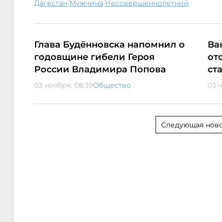
|
|
Дагестан
мужчина
несовершеннолетний
Глава Будённовска напомнил о
Ва
годовщине гибели Героя
от
России Владимира Попова
ст
03 ноября, 08:39
Общество
03 
Следующая ново