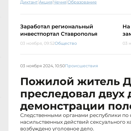
|
|
|
диктант
акция
Чечня
образование
Заработал региональный
На
инвестпортал Ставрополья
за
03 ноября, 09:52
Общество
03 н
03 ноября 2024, 10:50
Происшествия
Пожилой житель Д
преследовал двух 
демонстрации пол
Следственными органами республики по 
насильственных действий сексуального хар
возбуждено уголовное дело.