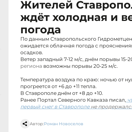
Жителей Ставропо
ждёт холодная и в
погода
По данным Ставропольского Гидрометцент
ожидается облачная погода с прояснения
осадков.
Ветер западный 7-12 м/с, днём порывы 15-2
региона
возможны порывы 20-25 м/с.
Температура воздуха по краю: ночью от нул
прогреется от +6 до +11 тепла.
В Ставрополе днём от +8 до +10.
Ранее Портал Северного Кавказа писал,
ч
первый снег в Ставрополе
не продержался
Автор:
Роман Новоселов