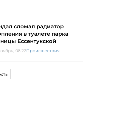
ндал сломал радиатор
опления в туалете парка
аницы Ессентукской
ноября, 08:22
Происшествия
сть