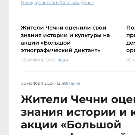
|
|
|
погода
снеговик
снегопад
снег
Жители Чечни оценили свои
По
знания истории и культуры на
пр
акции «Большой
де
этнографический диктант»
ор
03 ноября, 12:48
Наука
03 н
03 ноября 2024, 12:48
Наука
Жители Чечни оце
знания истории и 
акции «Большой