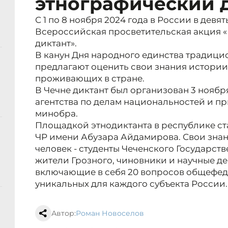
этнографический 
С 1 по 8 ноября 2024 года в России в девя
Всероссийская просветительская акция 
диктант».
В канун Дня народного единства традици
предлагают оценить свои знания истории,
проживающих в стране.
В Чечне диктант был организован 3 нояб
агентства по делам национальностей и п
минобра.
Площадкой этнодиктанта в республике с
ЧР имени Абузара Айдамирова. Свои знан
человек - студенты Чеченского Государст
жители Грозного, чиновники и научные де
включающие в себя 20 вопросов общефеде
уникальных для каждого субъекта России.
Автор:
Роман Новоселов