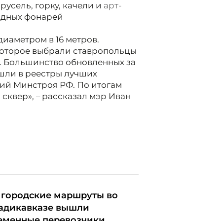
арусель, горку, качели и
арт-
иодных фонарей
иаметром в 16 метров.
 которое выбрали ставропольцы
а. Большинство обновленных за
шли в реестры лучших
ий Минстроя РФ. По итогам
 сквер», – рассказал мэр Иван
 городские маршруты во
адикавказе вышли
еменные перевозчики