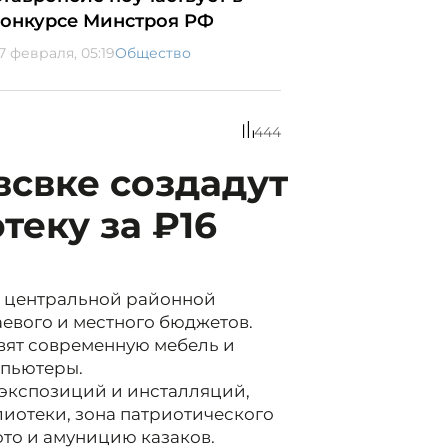
конкурсе Минстроя РФ
7 февраля, 05:19
Общество
444
свке создадут
еку за ₽16
 центральной районной
аевого и местного бюджетов.
вят современную мебель и
мпьютеры.
 экспозиций и инсталляций,
лиотеки, зона патриотического
ото и амуницию казаков.