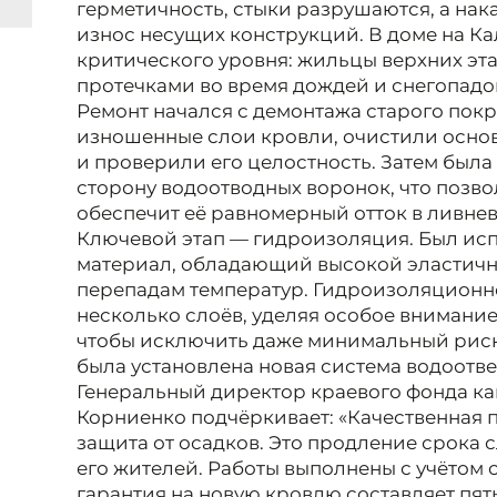
герметичность, стыки разрушаются, а на
износ несущих конструкций. В доме на К
критического уровня: жильцы верхних эт
протечками во время дождей и снегопадо
Ремонт начался с демонтажа старого пок
изношенные слои кровли, очистили основ
и проверили его целостность. Затем была
сторону водоотводных воронок, что позво
обеспечит её равномерный отток в ливнев
Ключевой этап — гидроизоляция. Был ис
материал, обладающий высокой эластичн
перепадам температур. Гидроизоляционн
несколько слоёв, уделяя особое внимание
чтобы исключить даже минимальный риск
была установлена новая система водоотве
Генеральный директор краевого фонда ка
Корниенко подчёркивает: «Качественная 
защита от осадков. Это продление срока 
его жителей. Работы выполнены с учётом 
гарантия на новую кровлю составляет пять