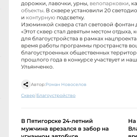
дорожки, лавочки, урны,
велопарковки
, к
объекты
. В сквере установили 20 светод
и
контурную
подсветку.
Изюминкой сквера стал световой фонтан д
«Этот сквер стал девятым местом отдыха,
для благоустройства в рамках нацпроект
время работы программы пространств во
благоустроенных общественных территор
прошлого года в конкурсе участвует и наш
Ульянченко.
Автор:
Роман Новоселов
|
сквер
благоустройство
В Пятигорске 24-летний
На
мужчина врезался в забор на
Вл
угнанном автобусе
вр