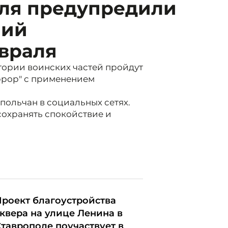
ля предупредили
ний
евраля
ритории воинских частей пройдут
ррор" с применением
польчан в социальных сетях.
охранять спокойствие и
роект благоустройства
квера на улице Ленина в
таврополе поучаствует в