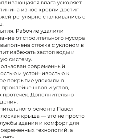
капливающаяся влага ускоряет
алинина износ кровли достиг
ажей регулярно сталкивались с
в.
рытия. Рабочие удалили
ание от строительного мусора
 выполнена стяжка с уклоном в
лит избежать застоя воды и
ую систему.
пользован современный
остью и устойчивостью к
ое покрытие уложили в
 проклейке швов и углов,
 протечек. Дополнительно
дения.
питального ремонта Павел
плоская крыша — это не просто
службы здания и комфорт для
современных технологий, а
 лет»