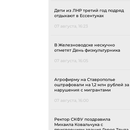
Дети из ЛНР третий год подряд
отдыхают в Ессентуках
07 августа, 16:23
В Железноводске нескучно
отметят День физкультурника
07 августа, 16:05
Агрофирму на Ставрополье
оштрафовали на 1,2 млн рублей за
нарушения с мигрантами
07 августа, 16:00
Ректор СКФУ поздравила
Михаила Ковальчука с
присвоением звания Героя Труда