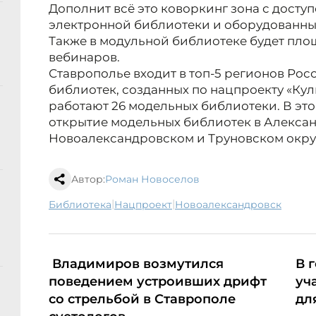
Дополнит всё это коворкинг зона с дост
электронной библиотеки и оборудованным
Также в модульной библиотеке будет пло
вебинаров.
Ставрополье входит в топ-5 регионов Рос
библиотек, созданных по нацпроекту «Куль
работают 26 модельных библиотеки. В эт
открытие модельных библиотек в Алекса
Новоалександровском и Труновском окру
Автор:
Роман Новоселов
|
|
библиотека
нацпроект
Новоалександровск
Владимиров возмутился
В 
поведением устроивших дрифт
уч
со стрельбой в Ставрополе
дл