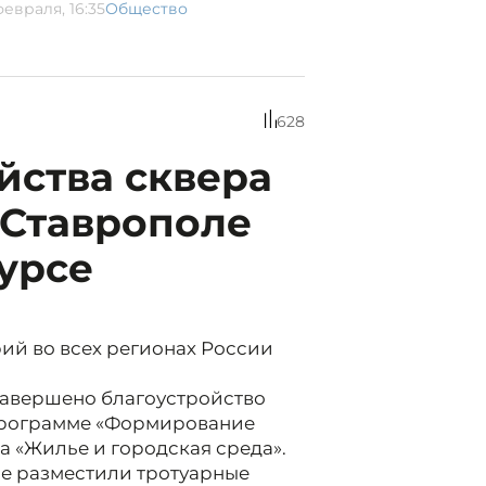
февраля, 16:35
Общество
628
йства сквера
 Ставрополе
курсе
ий во всех регионах России
завершено благоустройство
 программе «Формирование
 «Жилье и городская среда».
ре разместили тротуарные