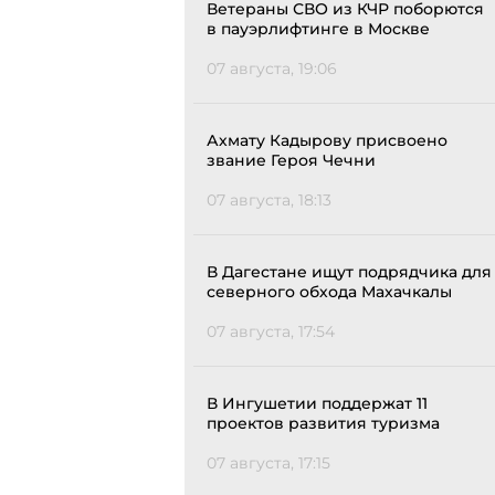
Ветераны СВО из КЧР поборются
в пауэрлифтинге в Москве
07 августа, 19:06
Ахмату Кадырову присвоено
звание Героя Чечни
07 августа, 18:13
В Дагестане ищут подрядчика для
северного обхода Махачкалы
07 августа, 17:54
В Ингушетии поддержат 11
проектов развития туризма
07 августа, 17:15