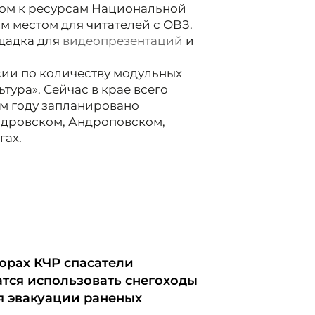
упом к ресурсам Национальной
 местом для читателей с ОВЗ.
щадка для
видеопрезентаций
и
сии по количеству модульных
тура». Сейчас в крае всего
ом году запланировано
ндровском, Андроповском,
гах.
горах КЧР спасатели
атся использовать снегоходы
я эвакуации раненых