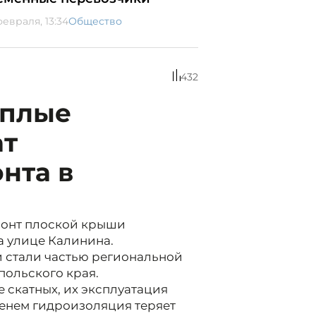
февраля, 13:34
Общество
432
ёплые
ат
нта в
монт плоской крыши
а улице Калинина.
и стали частью региональной
польского края.
 скатных, их эксплуатация
менем гидроизоляция теряет