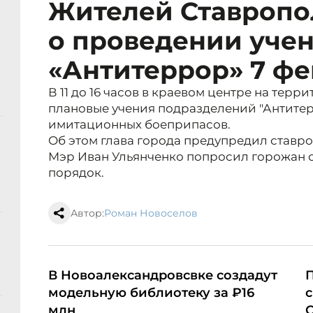
Жителей Ставропо
о проведении уче
«Антитеррор» 7 ф
В 11 до 16 часов в краевом центре на тер
плановые учения подразделений "Антите
имитационных боеприпасов.
Об этом глава города предупредил ставро
Мэр Иван Ульянченко попросил горожан с
порядок.
Автор:
Роман Новоселов
В Новоалександровсвке создадут
П
модельную библиотеку за ₽16
с
млн
С