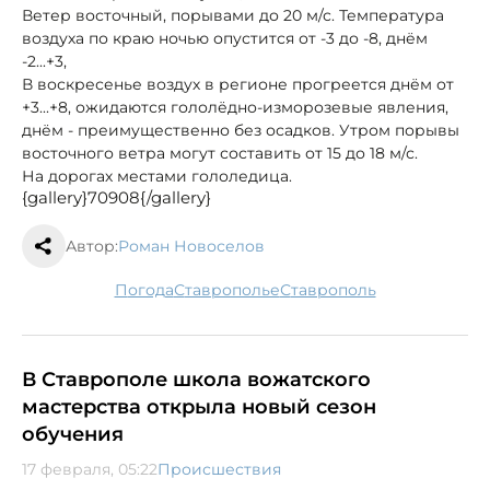
Ветер восточный, порывами до 20 м/с. Температура
воздуха по краю ночью опустится от -3 до -8, днём
-2...+3,
В воскресенье воздух в регионе прогреется днём от
+3...+8, ожидаются гололёдно-изморозевые явления,
днём - преимущественно без осадков. Утром порывы
восточного ветра могут составить от 15 до 18 м/с.
На дорогах местами гололедица.
{gallery}70908{/gallery}
Автор:
Роман Новоселов
погода
Ставрополье
Ставрополь
В Ставрополе школа вожатского
мастерства открыла новый сезон
обучения
17 февраля, 05:22
Происшествия