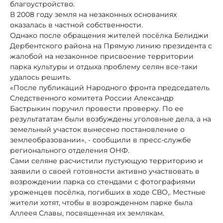
благоустройство.
В 2008 году земля на незаконных основаниях
оказалась в частной собственности.
Однако после обращения жителей посёлка Белиджи
Дербентского района на Прямую линию президента с
жалобой на незаконное присвоение территории
парка культуры и отдыха проблему селян все-таки
удалось решить.
«После публикаций Народного фронта председатель
Следственного комитета России Александр
Бастрыкин поручил провести проверку. По ее
результататам были возбуждены уголовные дела, а на
земельный участок вынесено постановление о
землеобразовании», - сообщили в пресс-службе
регионального отделения ОНФ.
Сами селяне расчистили пустующую территорию и
заявили о своей готовности активно участвовать в
возрождении парка со стендами с фотографиями
уроженцев посёлка, погибших в ходе СВО,. Местные
жители хотят, чтобы в возрожденном парке была
Аллеея Славы, посвященная их землякам.