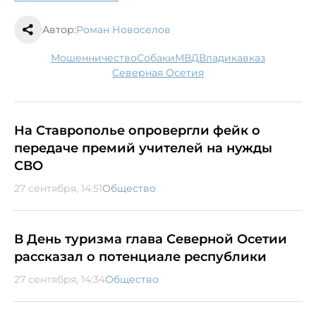
Автор:
Роман Новоселов
мошенничество
собаки
МВД
Владикавказ
Северная Осетия
На Ставрополье опровергли фейк о
передаче премий учителей на нужды
СВО
27 сентября, 14:51
Общество
В День туризма глава Северной Осетии
рассказал о потенциале республики
27 сентября, 14:34
Общество