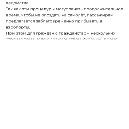
ведомства.
Так как эти процедуры могут занять продолжительное
время, чтобы не опоздать на самолёт, пассажирам
предлагается заблаговременно прибывать в
аэропорты.
При этом для граждан с гражданством нескольких
стран (в том числе с гражданством Украины) время
прохождения проверки и опроса может быть
увеличено.
С порядком и правилами пересечения границы,
полномочиями контрольных органов граждане могут
ознакомиться самостоятельно, изучив закон о порядке
въезда и выезда из страны, закон «Об
оперативно-
разыскной
деятельности», Постановление
Правительства РФ от 2 февраля 2005 года No 50 «О
порядке применения средств и методов контроля
при осуществлении пропуска лиц, транспорта, грузов
через границу РФ», - сообщила пресс-служба
краевого управления ФСБ.
Автор:
Роман Новоселов