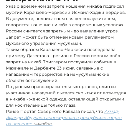
Указ о временном запрете ношения никаба подписал
муфтий Карачаево-Черкесии Исмаил-Хаджи Бердиев.
В документе, подписанном священнослужителем,
говорится: ношение никаба в современных условиях
России считается запретным - до выявления угроз.
Запрет может быть отменен новым регламентом
Духовного управления мусульман.
Таким образом Карачаево-Черкесия последовала
примеру Дагестана - регион в России первым ввёл
запрет на никаб. Триггером послужили события в
Махачкале и Дербенте 23 июня, связанные с
нападением террористов на немусульманские
объекты богослужений.
По данным правоохранительных органов, один из
участников нападений пытался скрыться от возмездия
в никабе - женской одежде, оставляющей открытыми
для носительницы только глаза.
Ранее Портал Северного Кавказа писал, что
Ахмад-
Афанди Абдулаев анонсировал в республике запрет
на ношение
никабов
.