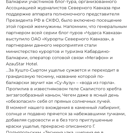
Балкарии участников блог-тура, организованного
Ассоциацией журналистов Северного Кавказа при
поддержке аппарата полномочного представителя
Президента РФ в СКФО, было включено посещение
этой горной жемчужины. Напомним, что генеральным
партнером всей серии блог-туров «Чудеса Кавказа»
выступило ОАО «Курорты Северного Кавказа», а
партнерами данного мероприятия стали
министерство курортов и туризма Кабардино-
Балкарии, оператор сотовой связи «Мегафон» и
AzauStar Hotel.
...За Хушто-Сыртом ущелье сужается и переходит в
грандиозную теснину, название которой по-
балкарски звучит как «Су-Аузу» – «вода из горла».
Пропилив в известняковом теле Скалистого хребта
зигзагообразный каньон, Чегем даже в ясный день
«обезопасил» себя от прямых солнечных лучей.
В момент нашего вхождения в каменный лабиринт,
солнце и подавно прячется за набежавшими тучками,
добавляя суровости и в без того приглушенные
краски ущелья, прекрасно описанного Г.
Подъяпольским. «Теснина узка, ширина ее в