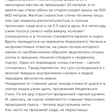
некоторых местах не превышает 20 метров, в то
время как стены обеих ее сторон уходят ввысь на 500-
800 метров. Желтые скалистые стены теснины лишь
кое-где покрыты растительностью, и солнце
проникает сюда всего на 2-3 часа в день. А в непогоду
узкая полоса синего неба вверху исчезает
совершенно и в теснине становится мрачно и сыро».
Вдоль пенящегося на перекатах бирюзового Чегема и
неприветливых отвесов, на узких полках которого
каким-то необъяснимым образом зацепились ильмы,
сосны и орешник, пешком следуем к «водяному
горлу». Один из переводов слова «чегем» – «земля
сломалась». Представляется, что суть сотворенного с
земной твердью внутренними силами и водой,
передана абсолютно верно.
Невдалеке от главной цели похода слева от дороги в
скалах видна узкая щель, прозванная Медвежьим
Ухом. По её дну струится прозрачный горный ручеек.
И, наконец, на сцене появляются главные персонажи
природной пьесы – Чегема хрустальные нити.
Как часто не приезжай сюда, не перестаешь