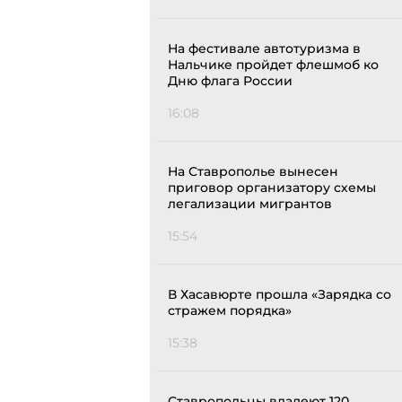
На фестивале автотуризма в
Нальчике пройдет флешмоб ко
Дню флага России
16:08
На Ставрополье вынесен
приговор организатору схемы
легализации мигрантов
15:54
В Хасавюрте прошла «Зарядка со
стражем порядка»
15:38
Ставропольцы владеют 120