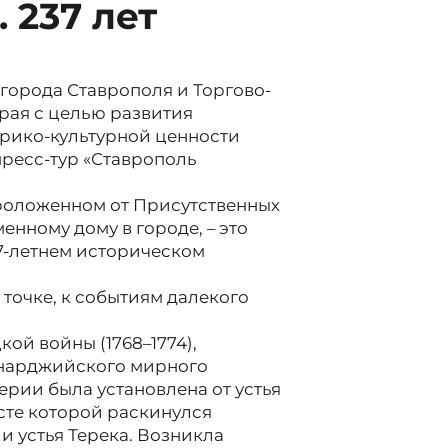
 237 лет
города Ставрополя и Торгово-
рая с целью развития
орико-культурной ценности
пресс-тур «Ставрополь
роложенном от Присутственных
енному дому в городе, – это
7-летнем историческом
 точке, к событиям далекого
ой войны (1768–1774),
нарджийского мирного
рии была установлена от устья
сте которой раскинулся
и устья Терека. Возникла