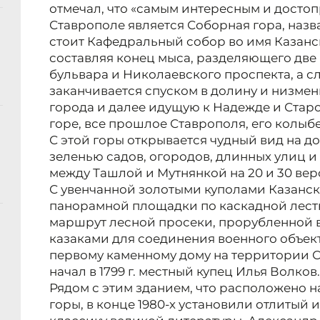
отмечал, что «самым интересным и досто
Ставрополе является Соборная гора, на­зва
стоит Кафедральный собор во имя Казанск
составляя конец мыса, разделяющего две 
бульвара и Николаевского про­спекта, а сл
заканчи­вается спуском в долину и низме
города и далее идущую к Надежде и Старо
горе, все прошлое Ставрополя, его колыбе
С этой горы открывается чудный вид на до
зеленью садов, огородов, длинных улиц 
между Ташлой и Мутнянкой на 20 и 30 верс
С увенчанной золотыми куполами Казанс
панорамной площадки по каскадной лест
маршрут лесной просеки, прорубленной в
казаками для соединения военного объект
первому каменному дому на территории С
начал в 1799 г. местный купец Илья Волков.
Рядом с этим зданием, что расположено 
горы, в конце 1980-х установили отлитый