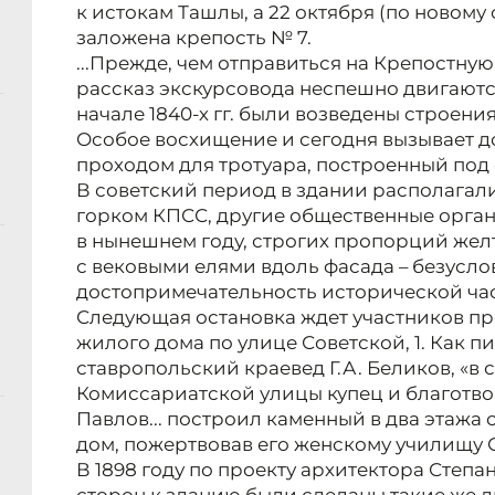
к истокам Ташлы, а 22 октября (по новому 
заложена крепость № 7.
...Прежде, чем отправиться на Крепостную
рассказ экскурсовода неспешно двигаются
начале 1840-х гг. были возведены строени
Особое восхищение и сегодня вызывает д
проходом для тротуара, построенный под 
В советский период в здании располагал
горком КПСС, другие общественные орга
в нынешнем году, строгих пропорций жел
с вековыми елями вдоль фасада – безусло
достопримечательность исторической час
Следующая остановка ждет участников пре
жилого дома по улице Советской, 1. Как 
ставропольский краевед Г.А. Беликов, «в с
Комиссариатской улицы купец и благотв
Павлов... построил каменный в два этаж
дом, пожертвовав его женскому училищу 
В 1898 году по проекту архитектора Степа