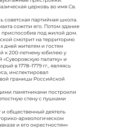
двухэтажные пристройки.
назическая церковь во имя Св.
ь советская партийная школа.
хта сожгли его. Потом здание
и приспособив под жилой дом.
тской смотрит на территорию
х дней жителям и гостям
й к 200-летнему юбилею у
 «Суворовскую палатку» и
рый в 1778–1779 гг., являясь
уса, инспектировал
вой границы Российской
ующими памятниками построили
епостную стену с пушками
г и общественный деятель
торико-археологическом
вказе и его окрестностям»