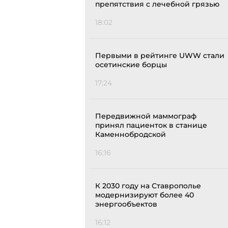
препятствия с лечебной грязью
18:02
Первыми в рейтинге UWW стали
осетинские борцы
17:24
Передвижной маммограф
принял пациенток в станице
Каменнобродской
16:16
К 2030 году на Ставрополье
модернизируют более 40
энергообъектов
16:12