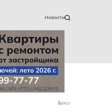
Новости
19621