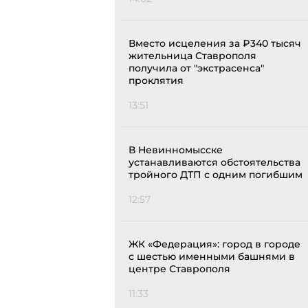
Вместо исцеления за ₽340 тысяч
жительница Ставрополя
получила от "экстрасенса"
проклятия
13:51
В Невинномысске
устанавливаются обстоятельства
тройного ДТП с одним погибшим
12:57
ЖК «Федерация»: город в городе
с шестью именными башнями в
центре Ставрополя
11:33