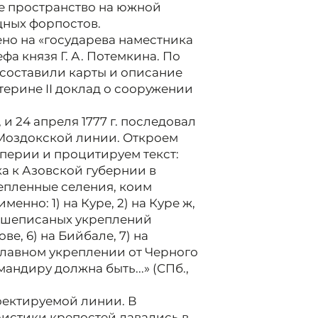
е пространство на южной
щных форпостов.
но на «государева наместника
а князя Г. А. Потемкина. По
составили карты и описание
терине II доклад о сооружении
 24 апреля 1777 г. последовал
-Моздокской линии. Откроем
перии и процитируем текст:
а к Азовской губернии в
репленные селения, коим
енно: 1) на Куре, 2) на Куре ж,
 вышеписаных укреплений
ве, 6) на Бийбале, 7) на
в главном укреплении от Черного
мандиру должна быть...» (СПб.,
оектируемой линии. В
ристики крепостей давались в