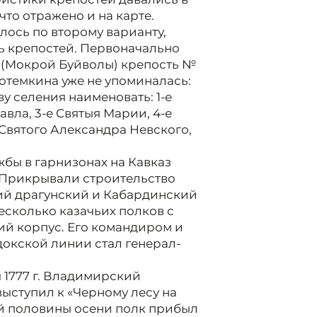
что отражено и на карте.
лось по второму варианту,
ть крепостей. Первоначально
 (Мокрой Буйволы) крепость №
 Потемкина уже не упоминалась:
у селения наименовать: 1-е
авла, 3-е Святыя Марии, 4-е
е Святого Александра Невского,
бы в гарнизонах на Кавказ
 Прикрывали строительство
ий драгунский и Кабардинский
есколько казачьих полков с
ий корпус. Его командиром и
окской линии стал генерал-
я 1777 г. Владимирский
ыступил к «Черному лесу на
ой половины осени полк прибыл