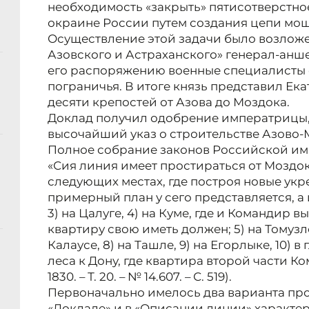
необходимость «закрыть» пятисотверстно
окраине России путем создания цепи мо
Осуществление этой задачи было возложе
Азовского и Астраханского» генерал-аншеф
его распоряжению военные специалисты 
пограничья. В итоге князь представил Ека
десяти крепостей от Азова до Моздока.
Доклад получил одобрение императрицы, и
высочайший указ о строительстве Азово
Полное собрание законов Российской им
«Сия линия имеет простираться от Моздок
следующих местах, где построя новые ук
примерный план у сего представляется, а им
3) на Цалуге, 4) на Куме, где и Командир
квартиру свою иметь должен; 5) на Томузло
Калаусе, 8) на Ташле, 9) на Егорлыке, 10) 
леса к Дону, где квартира второй части Ко
1830. – Т. 20. – № 14.607. – С. 519).
Первоначально имелось два варианта пр
«Докладе» и в «Описании линии» характе