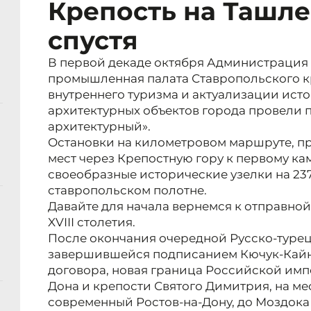
Крепость на Ташле.
спустя
В первой декаде октября Администрация 
промышленная палата Ставропольского к
внутреннего туризма и актуализации ист
архитектурных объектов города провели 
архитектурный».
Остановки на километровом маршруте, п
мест через Крепостную гору к первому кам
своеобразные исторические узелки на 23
ставропольском полотне.
Давайте для начала вернемся к отправной
XVIII столетия.
После окончания очередной Русско-турецк
завершившейся подписанием Кючук-Кай
договора, новая граница Российской импе
Дона и крепости Святого Димитрия, на ме
современный Ростов-на-Дону, до Моздока 