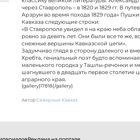
классику великой литературы. Александ
через Ставрополь – в 1820 и 1829 гг. В пут
Арзрум во время похода 1829 года» Пушк
Кавказа следующие строки:
«В Ставрополе увидел я на краю неба обл
ровно за девять лет. Они были все те же, вс
снежные вершины Кавказской цепи».
Задумчиво глядя в сторону далекого и вме
Хребта, гениальный поэт будто вспомина
маленького городка у Ташлы-речонки и м
шагнувшего в двадцать первое столетие 
аграрного края.
{gallery}17818{/gallery}
Автор:
Северный Кавказ
атериалов
Реклама на портале