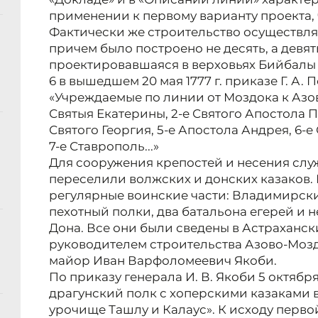
применении к первому варианту проекта, 
Фактически же строительство осуществля
причем было построено не десять, а девя
проектировавшаяся в верховьях Бийбалы
6 в вышедшем 20 мая 1777 г. приказе Г. А.
«Учреждаемые по линии от Моздока к Азов
Святыя Екатерины, 2-е Святого Апостола П
Святого Георгия, 5-е Апостола Андрея, 6-
7-е Ставрополь...»
Для сооружения крепостей и несения служ
переселили волжских и донских казаков.
регулярные воинские части: Владимирск
пехотный полки, два батальона егерей и н
Дона. Все они были сведены в Астраханск
руководителем строительства Азово-Мозд
майор Иван Варфоломеевич Якоби.
По приказу генерала И. В. Якоби 5 октябр
драгунский полк с хоперскими казаками в
урочище Ташлу и Калаус». К исходу перв