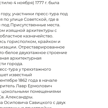
стилю 4 ноября) 1777 г. была
 гору, участники пресс-тура под
 по улице Советской, где в
я под Присутственные места.
ом изящной архитектуры с
областное казначейство.
ись горисполком, крайком и
низации. Отреставрированное
то-белое двухэтажное строение
вная архитектурная
ти города.
сс-тура у трехэтажного
пишет известный
ентябре 1862 года в начале
оритель Лавр Ермолович
а с цокольными помещениями
Св. Александры.
на Осиповича Савицкого с двух