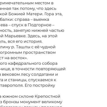
примечательным местом в
нная так потому, что здесь
ой Божией Матери. Гора эта,
балки: справа – выемка
ева – спуск в Подгорное –
нность, занятую нижней частью
й Марьевке. Здесь, на этой
ль, вся его история.
ли­ну р. Ташлы с её чудной
и огромным пространством
т на восток».
кого кафедрального собора
нице, в точности повторяющей
 вековом лесу солдатами и
а и станицы, спускаемся к
таврополя. Его постройку
на южном склоне Крепостной
 из бронзы монумент великому