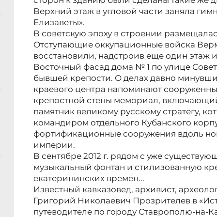
сторон к зданию были сделаны такие же 
Верхний этаж в угловой части заняла гим
Елизаветы».
В советскую эпоху в строении размещалас
Отступающие оккупационные войска Верма
восстановили, надстроив еще один этаж 
Восточный фасад дома № 1 по улице Сове
бывшей крепости. О делах давно минувши
краевого центра напоминают сооруженны
крепостной стены мемориал, включающий
памятник великому русскому стратегу, кото
командиром отдельного Кубанского корп
фортификационные сооружения вдоль но
империи.
В сентябре 2012 г. рядом с уже существ
музыкальный фонтан и стилизованную кр
екатерининских времен...
Известный кавказовед, архивист, археоло
Григорий Николаевич Прозрителев в «Ис
путеводителе по городу Ставрополю-на-Ка