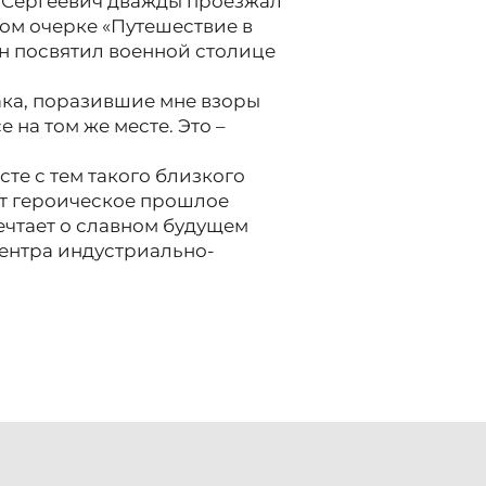
р Сергеевич дважды проезжал
евом очерке «Путешествие в
ин посвятил военной столице
ака, поразившие мне взоры
е на том же месте. Это –
сте с тем такого близкого
ет героическое прошлое
ечтает о славном будущем
центра индустриально-