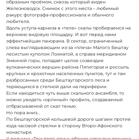
образным проёмом, сквозь который виден
Железноводск. Снимок с этого места – любимый
ракурс фотографа-профессионала и обычного
любителя.
Вдоль уступа-карниза в «теле» скалы пробираемся на
верхнюю видовую площадку. И вот перед нами
эффектнейшая панорама. В сектор, ограниченный
слева выглядывающим из-за «плеча» Малого Бештау
лесистым куполом Лохматой, а справа меридианом
Змеиной горы, попадает целое созвездие
вулканических вершин района Пятигорья и россыпь
крупных и крохотных населенных пунктов, тут и там
разбросанных среди Бештаугорского леса и
теряющихся в степной дали на периферии.
Если находиться чуть выше скального ансамбля, то
можно увидеть «орлиный» профиль, создаваемый
отбрасываемой от скал тенью.
Но пора вниз...
По Бештаугорской кольцевой дороге шагаем против
хода часовой стрелки в сторону Второ-Афонского
монастыря.
У родника «Три плюс один» вблизи караулки лесника