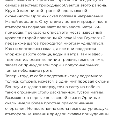
самых известных природных объектов этого района.
Крутой каменистой тропкой вдоль южной
оконечности Орлиных скал ползем в направлении
Малой вершины. Отсутствие листвы и прозрачность
атмосферы подчеркивают величавость матушки-
природы. Прекрасно описал эти места известный
краевед второй половины XX века Иван Гаустов: «С
первых же шагов приходится многому удивляться.
Как ни долговечны скалы, а все они поддаются
упорной работе солнца, воды и ветра. Там и здесь
темнеют изломанные линии трещин, темнеют ямы,
залегают причудливой формы полутоннельники,
таятся небольшие гроты.
Теперь трудно себе представить силу подземного
толчка, который, кажется, в один миг прорвал склоны
Бештау и выдавил кверху, точно пасту из тюбика,
такой огромный столб раскаленной, густой магмы.
Возможно, в первые века своей жизни Орлиные
скалы имели более простые прямолинейные
очертания. Но постепенно смена температур воздуха,
атмосферные явления придали скалам причудливый