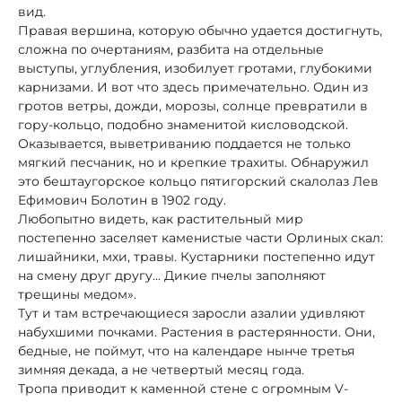
вид.
Правая вершина, которую обычно удается достигнуть,
сложна по очертаниям, разбита на отдельные
выступы, углубления, изобилует гротами, глубокими
карнизами. И вот что здесь примечательно. Один из
гротов ветры, дожди, морозы, солнце превратили в
гору-кольцо, подобно знаменитой кисловодской.
Оказывается, выветриванию поддается не только
мягкий песчаник, но и крепкие трахиты. Обнаружил
это бештаугорское кольцо пятигорский скалолаз Лев
Ефимович Болотин в 1902 году.
Любопытно видеть, как растительный мир
постепенно заселяет каменистые части Орлиных скал:
лишайники, мхи, травы. Кустарники постепенно идут
на смену друг другу... Дикие пчелы заполняют
трещины медом».
Тут и там встречающиеся заросли азалии удивляют
набухшими почками. Растения в растерянности. Они,
бедные, не поймут, что на календаре нынче третья
зимняя декада, а не четвертый месяц года.
Тропа приводит к каменной стене с огромным V-