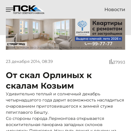
Новости
23 декабря 2014, 08:39
37993
От скал Орлиных к
скалам Козьим
Удивительно теплый и солнечный декабрь
четырнадцатого года дарит возможность насладиться
очарованием приготовившегося к зимней стуже
пятиглавого Бешту.
Со стороны города Лермонтова открывается
восхитительная панорама западных склонов
«монарха» Пятигорья. Наш путь лежит к одному из