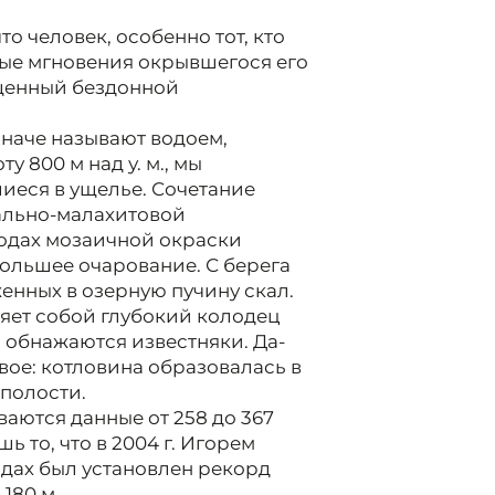
о человек, особенно тот, кто
вые мгновения окрывшегося его
ищенный бездонной
иначе называют водоем,
 800 м над у. м., мы
иеся в ущелье. Сочетание
ально-малахитовой
водах мозаичной окраски
ольшее очарование. С берега
енных в озерную пучину скал.
яет собой глубокий колодец
 обнажаются известняки. Да-
вое: котловина образовалась в
 полости.
ваются данные от 258 до 367
 то, что в 2004 г. Игорем
дах был установлен рекорд
180 м.