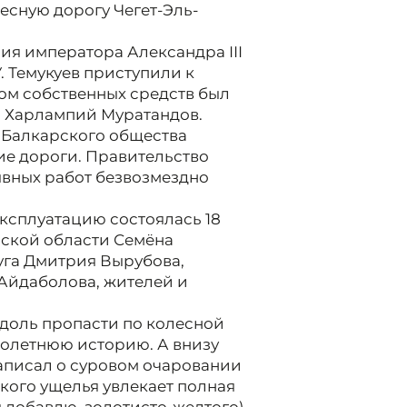
есную дорогу Чегет-Эль-
ния императора Александра III
У. Темукуев приступили к
ром собственных средств был
ц Харлампий Муратандов.
 Балкарского общества
ие дороги. Правительство
вных работ безвозмездно
эксплуатацию состоялась 18
ерской области Семёна
уга Дмитрия Вырубова,
Айдаболова, жителей и
вдоль пропасти по колесной
толетнюю историю. А внизу
аписал о суровом очаровании
кого ущелья увлекает полная