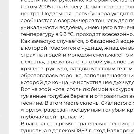
Летом 2005 г. на берегу Церик-кёль заве
центра. Подземная часть бункера уходит п
сообщается с озером через тоннель для п
уникальности водоёма, имеющего в течен
температуру в 9,3 °С, проходят всесезонно.
Как зачастую случается, о бездонной вод
в которой говорится о чудище, жившем в
страх на людей и молодом смельчаке по и
в схватку, в результате которой ужасное с
крыльев, рухнуло, раздвинув своим телом 
образовалась воронка, заполнившаяся чи
которой до конца не испустившее дух чуд
Вот на этой ноте, столь любимой экскурса
туманные голубые берега и отправиться в
теснине. В этом месте склоны Скалистого 
«горло», разрезанное шумным голубым к
глубочайшей пропасти.
В настоящее время параллельно теснине 
туннель, а в далеком 1883 г. сход Балкарс