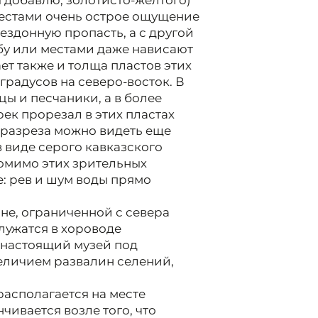
я добавлю, золотисто-желтого)
местами очень острое ощущение
ездонную пропасть, а с другой
бу или местами даже нависают
т также и толща пластов этих
градусов на северо-восток. В
цы и песчаники, а в более
ек прорезал в этих пластах
о разреза можно видеть еще
 виде серого кавказского
омимо этих зрительных
е: рев и шум воды прямо
не, ограниченной с севера
клужатся в хороводе
 настоящий музей под
личием развалин селений,
асполагается на месте
чивается возле того, что