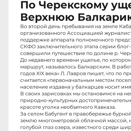
По Черекскому ущ
Верхнюю Балкари
Во второй день пребывания на земле Ка
организованного Ассоциацией журналист
поддержке аппарата полномочного предс
СКФО заключительного этапа серии блог-
совершили путешествие по долине р. Че
До недавнего времени ущелье, по которо
маршрут, называлось Балкарским. В работ
годов XIX века» Л. Лавров пишет, что по 
считается «первоначальным местом посел
население издавна у балкарцев носит имя 
В своих зарисовках мы остановимся на н
природно-культурных достопримечательно
красоте уголка необъятного Кавказа.
За селом Бабугент в правобережье бурной
землю многометровой облачной массой, 
голубой глаз озера, известного среди ш