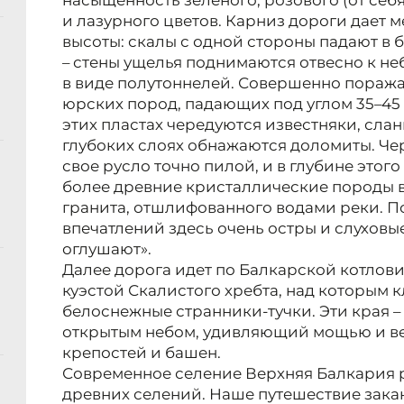
насыщенность зеленого, розового (от себ
и лазурного цветов. Карниз дороги дает 
высоты: скалы с одной стороны падают в б
– стены ущелья поднимаются отвесно к не
в виде полутоннелей. Совершенно поражае
юрских пород, падающих под углом 35–45 
этих пластах чередуются известняки, слан
глубоких слоях обнажаются доломиты. Чер
свое русло точно пилой, и в глубине этог
более древние кристаллические породы в
гранита, отшлифованного водами реки. П
впечатлений здесь очень остры и слуховы
оглушают».
Далее дорога идет по Балкарской котлови
куэстой Скалистого хребта, над которым 
белоснежные странники-тучки. Эти края –
открытым небом, удивляющий мощью и ве
крепостей и башен.
Современное селение Верхняя Балкария р
древних селений. Наше путешествие закан