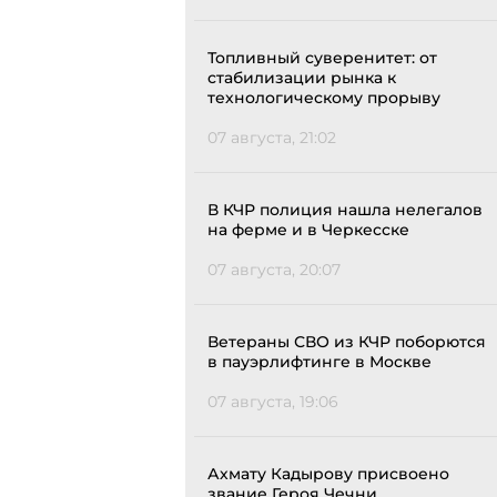
Топливный суверенитет: от
стабилизации рынка к
технологическому прорыву
07 августа, 21:02
В КЧР полиция нашла нелегалов
на ферме и в Черкесске
07 августа, 20:07
Ветераны СВО из КЧР поборются
в пауэрлифтинге в Москве
07 августа, 19:06
Ахмату Кадырову присвоено
звание Героя Чечни