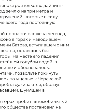
ршено строительство дайвинг-
од землю на три метра и
огружений, которые в силу
ие всего года постоянную
ной пропасти сложена легенда,
ысоко в горах и наводившем
мени Батраз, вступившем с ним
ущество, оставшись без
горы. На месте его падения
стейшей голубой водой, в
овище и обосновалось.
нтами, позвольте покинуть
верх по ущелью к Черекской
хребта суживаются, образуя
расавцем, шумящем в
в горах пробит автомобильный
кого общества постановил на