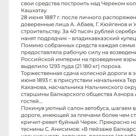
свои средства построить над Череком кол
Кашхатау.
28 июня 1887 г. после личного распоряже
доверенные лица А. Абаев, Г. Кюйгенов и 
строительству. За 40 тысяч рублей сереб
нанят подрядчик – владикавказский купе
Помимо собранных средств каждая семья
предоставляла рабочую силу на возведен
Российской империи на проведение взры
выделило 1293 пуда (21 180 кг) пороха.
Торжественная сдача колесной дороги в 
июня 1893 г. в присутствии начальника Т
Каханова, насчальника Нальчикского окр
старшины Балкарского общества Азнора 
гостей...
Покинув уютный салон автобуса, шагаем 
дороге, имеющей за плечами более чем с
кричит-ревет буйный Черек. Прекрасно н
теснины С. Анисимов: «В пейзаже Балкарс