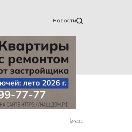
Новости
19414