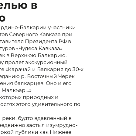
елью в
ю
бардино-Балкарии участники
ов Северного Кавказа при
тавителя Президента РФ в
туров «Чудеса Кавказа»
рек в Верхнюю Балкарию.
му пролег экскурсионный
е «Карачай и Балкария до 30-х
преданию р. Восточный Черек
ения балкарцев. Оно и его
Малкъар...»
екоторых природных и
стях этого удивительного по
 реки, будто вдавленный в
недвижно застыл изумрудно-
ирокой публики как Нижнее