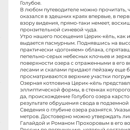
Голубое.
В любом путеводителе можно прочитать, чт
оказался в здешних краях впервые, в пер
взору видения, прямо-таки немеет, восх
пронзительной синевой чуда.
Утро нашего посещения Церик-кёль, как 
выдается пасмурным. Поднявшись на высоту
практически «догоняем» облака, спрятавш
пепельно-серых небесных клочьев и зерк
поверхности озера с отраженными в его 
лесами и скалами придают пейзажу еще б
просматриваются верхние участки погруж
Озерная котловина Церик-кёль представл
эллиптической формы, в стенках которого
да, происхождение Голубого озера карсто
результате обрушения свода в подземной
Сведения о глубине озера разнятся. Указы
метров. Достоверно можно утверждать лишь
Галайдой и Романом Прохоровым в его во
России по погружению, который составил 