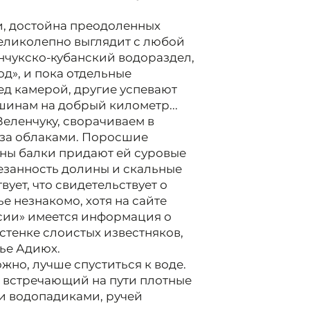
и, достойна преодоленных
еликолепно выглядит с любой
нчукско-кубанский водораздел,
од», и пока отдельные
д камерой, другие успевают
инам на добрый километр...
Зеленчуку, сворачиваем в
я за облаками. Поросшие
ны балки придают ей суровые
резанность долины и скальные
вует, что свидетельствует о
 незнакомо, хотя на сайте
сии» имеется информация о
стенке слоистых известняков,
ье Адиюх.
но, лучше спуститься к воде.
встречающий на пути плотные
и водопадиками, ручей