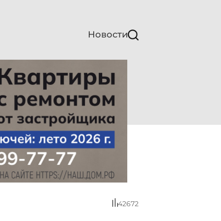
Новости
42672