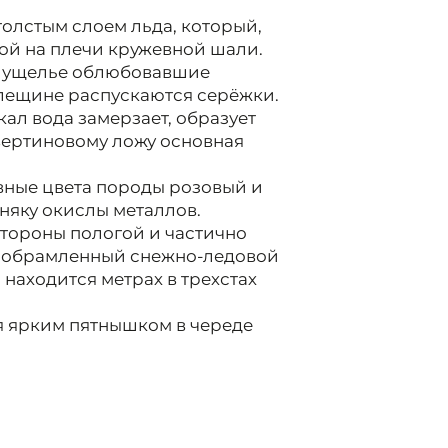
толстым слоем льда, который,
той на плечи кружевной шали.
 в ущелье облюбовавшие
лещине распускаются серёжки.
ал вода замерзает, образует
авертиновому ложу основная
вные цвета породы розовый и
няку окислы металлов.
стороны пологой и частично
, обрамленный снежно-ледовой
 находится метрах в трехстах
я ярким пятнышком в череде