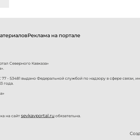
атериалов
Реклама на портале
ртал Северного Кавказа»
».
77 - 53481 выдано Федеральной службой по надзору в сфере связи, 
3 года.
а»
sevkavportal.ru
а на сайт
обязательна.
Созд