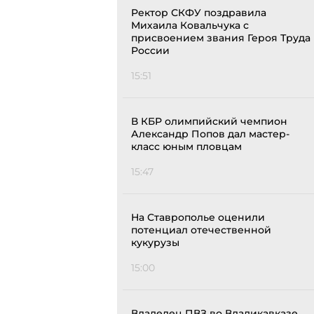
Ректор СКФУ поздравила
Михаила Ковальчука с
присвоением звания Героя Труда
России
15:51
В КБР олимпийский чемпион
Александр Попов дал мастер-
класс юным пловцам
15:47
На Ставрополье оценили
потенциал отечественной
кукурузы
15:00
Владелец ПВЗ во Владикавказе