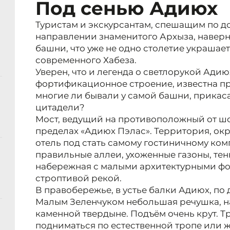
Под сенью Адиюх
Туристам и экскурсантам, спешащим по д
направлении знаменитого Архыза, наверн
башни, что уже не одно столетие украшае
современного Хабеза.
Уверен, что и легенда о светлорукой Ади
фортификационное строение, известна пр
многие ли бывали у самой башни, прикас
цитадели?
Мост, ведущий на противоположный от шос
пределах «Адиюх Пэлас». Территория, о
отель под стать самому гостиничному ком
правильные аллеи, ухоженные газоны, те
набережная с малыми архитектурными фо
строптивой рекой.
В правобережье, в устье балки Адиюх, по 
Малым Зеленчуком небольшая речушка, на
каменной твердыне. Подъём очень крут. Тру
подниматься по естественной тропе или ж