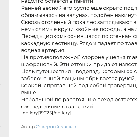
надолго остаётся в памяти.
Ранней весной его русло ещё скрыто под 
обламываясь на валунах, подобен накину
Сквозь оголенный пока лес заглядывают
немыслимые кручи хвойные породы, а на 
Перед «цирком» сочившаяся по стенкам ск
каскадную лестницу. Рядом падает по тр
водная артерия.
На противоположной стороне ущелья гла
шафрановый. Эти оттенки придают извест
Цель путешествия – водопад, которым со 
заболоченной лощины обрывается ручей
коркой, спрятавшей под собой травертин,
выше...
Небольшой по расстоянию поход остаётс
еженедельных странствий.
{gallery}19925{/gallery}
Автор:
Северный Кавказ