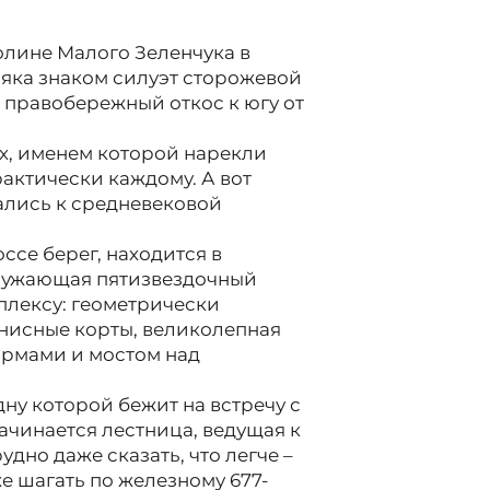
олине Малого Зеленчука в
яка знаком силуэт сторожевой
т правобережный откос к югу от
юх, именем которой нарекли
актически каждому. А вот
ались к средневековой
се берег, находится в
кружающая пятизвездочный
плексу: геометрически
ннисные корты, великолепная
рмами и мостом над
дну которой бежит на встречу с
чинается лестница, ведущая к
дно даже сказать, что легче –
е шагать по железному 677-