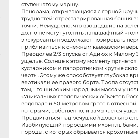
ступенчатому маршу.
Панорама, открывающаяся с горной круч
трудностей: отреставрированная башня в
точки. Немудрено, что взошедшие на зеле
долго не могут утолить ландшафтный «гол
экскурсанты продолжают позировать пере
приблизиться к снежным кавказским верш
Преодолев 2/3 спуска от Адиюх к Малому 
ущелье. Солнце к этому моменту прячетс
кустарником и папоротником крутые скло
черты. Этому же способствует глубокая в
вертикали её правого борта. Тропа отсутст
том, что широким народным массам ущелье
«Уникальных геологических объектов Рос
водопаде и 50-метровом гроте в отвесной 
которыми, собственно, и замыкается ущел
Продвигаться над речушкой довольно слож
Изобилующий поросшими мхом глыбами, 
породы, с которых обрывается крохотным