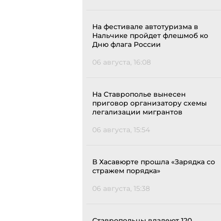
На фестивале автотуризма в
Нальчике пройдет флешмоб ко
Дню флага России
06 августа, 16:08
На Ставрополье вынесен
приговор организатору схемы
легализации мигрантов
06 августа, 15:54
В Хасавюрте прошла «Зарядка со
стражем порядка»
06 августа, 15:38
Ставропольцы владеют 120