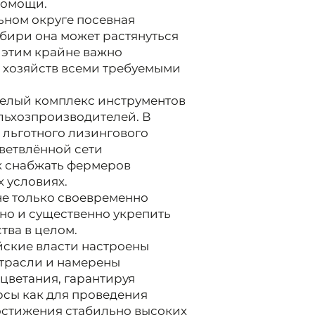
помощи.
ьном округе посевная
ибири она может растянуться
с этим крайне важно
 хозяйств всеми требуемыми
целый комплекс инструментов
льхозпроизводителей. В
 льготного лизингового
ветвлённой сети
х снабжать фермеров
 условиях.
не только своевременно
 но и существенно укрепить
тва в целом.
ийские власти настроены
отрасли и намерены
цветания, гарантируя
сы как для проведения
достижения стабильно высоких