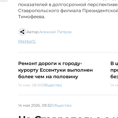
показателей в долгосрочной перспективе»,
Ставропольского филиала Президентской
Тимофеева.
Автор:
Алексей Петров
РАНХиГС
Ремонт дороги к городу-
В 
курорту Ессентуки выполнен
пр
более чем на половину
бе
14 мая, 08:36
Общество
14 м
14 мая 2026, 09:32
Общество