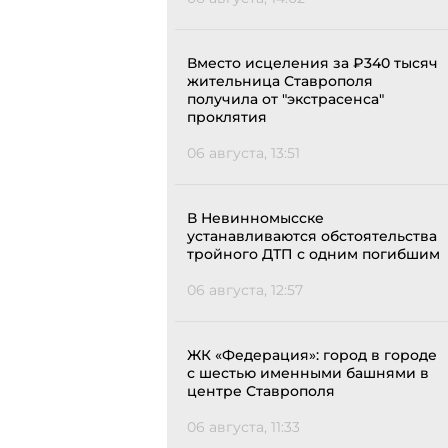
Вместо исцеления за ₽340 тысяч
жительница Ставрополя
получила от "экстрасенса"
проклятия
06 августа, 13:51
В Невинномысске
устанавливаются обстоятельства
тройного ДТП с одним погибшим
06 августа, 12:57
ЖК «Федерация»: город в городе
с шестью именными башнями в
центре Ставрополя
06 августа, 11:33