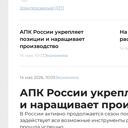
|
электросамокат
ДТП
АПК России укрепляет
На
позиции и наращивает
ра
производство
14 м
14 мая, 10:03
Экономика
14 мая 2026, 10:03
Экономика
АПК России укреп
и наращивает про
В России активно продолжается сезон пос
задействует все возможные инструменты д
прошла успешно.