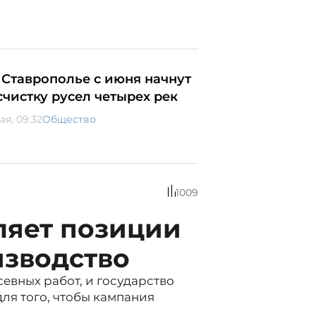
 Ставрополье с июня начнут
счистку русел четырех рек
ая, 09:32
Общество
1009
ляет позиции
изводство
евных работ, и государство
ля того, чтобы кампания