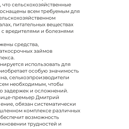
 что сельскохозяйственные
 оснащены всем требуемым для
сельскохозяйственном
лах, питательных веществах
ы с вредителями и болезнями
жены средства,
аткосрочных займов
екса.
нируется использовать для
приобретает особую значимость
ина, сельхозпроизводители
всем необходимым, чтобы
о задержек и осложнений.
 вице-премьер Дмитрий
ение, обязан систематически
ышленном комплексе различных
обеспечит возможность
икновении трудностей и