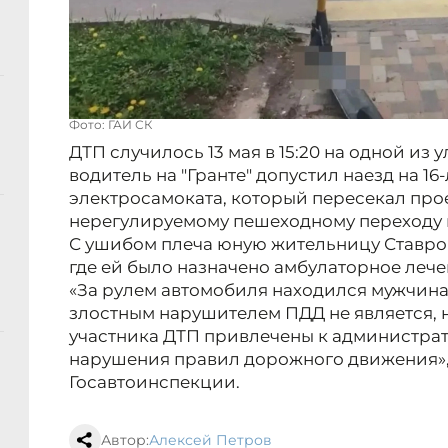
Фото: ГАИ СК
ДТП случилось 13 мая в 15:20 на одной из 
водитель на "Гранте" допустил наезд на 16
электросамоката, который пересекал про
нерегулируемому пешеходному переходу
С ушибом плеча юную жительницу Ставро
где ей было назначено амбулаторное лече
«За рулем автомобиля находился мужчина
злостным нарушителем ПДД не является, н
участника ДТП привлечены к администрат
нарушения правил дорожного движения»
Госавтоинспекции.
Автор:
Алексей Петров