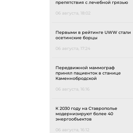
препятствия с лечебной грязью
06 августа, 18:02
Первыми в рейтинге UWW стали
осетинские борцы
06 августа, 17:24
Передвижной маммограф
принял пациенток в станице
Каменнобродской
06 августа, 16:16
К 2030 году на Ставрополье
модернизируют более 40
энергообъектов
06 августа, 16:12