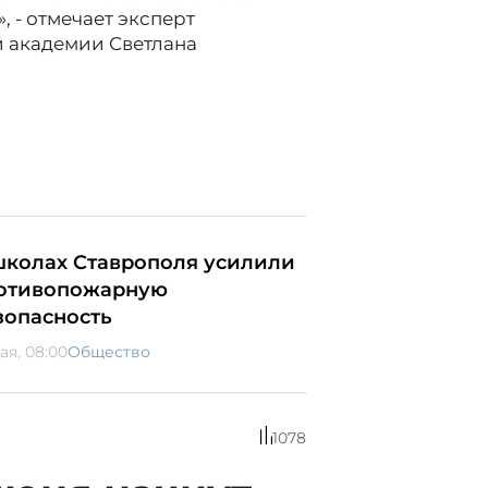
 - отмечает эксперт
 академии Светлана
школах Ставрополя усилили
отивопожарную
зопасность
ая, 08:00
Общество
1078