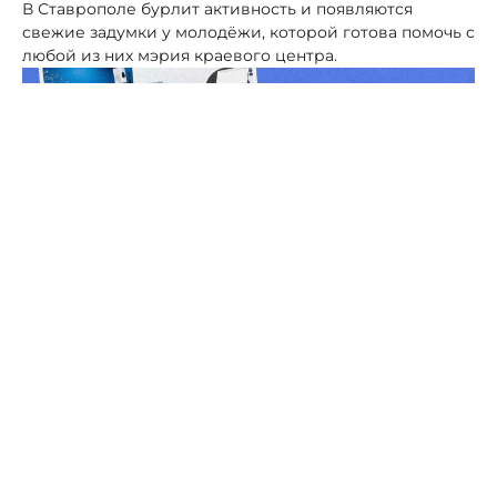
В Ставрополе бурлит активность и появляются
свежие задумки у молодёжи, которой готова помочь с
любой из них мэрия краевого центра.
Фото: пресс-служба администрации Ставрополя
Больше не нужно искать локацию для собраний,
семинаров или творческих идей — город бесплатно
открывает доступ к коворкингам и молодежным
зонам, где замыслы оживают.
В центре «Патриот» предлагают не обычные
помещения, а настоящие арт-зоны. Два зала по 50