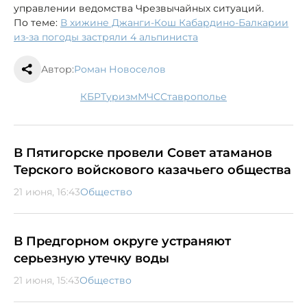
управлении ведомства Чрезвычайных ситуаций.
По теме:
В хижине Джанги-Кош Кабардино-Балкарии
из-за погоды застряли 4 альпиниста
Автор:
Роман Новоселов
КБР
туризм
МЧС
Ставрополье
В Пятигорске провели Совет атаманов
Терского войскового казачьего общества
21 июня, 16:43
Общество
В Предгорном округе устраняют
серьезную утечку воды
21 июня, 15:43
Общество