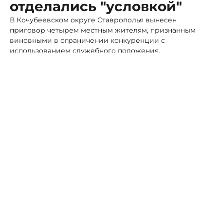
отделались "условкой"
В Кочубеевском округе Ставрополья вынесен
приговор четырем местным жителям, признанным
виновными в ограничении конкуренции с
использованием служебного положения.
Фото: ПСК
Как сообщили в Следкоме, в 2019 году мужчина
создал преступную группу, в которую вошли его отец,
брат и знакомый — все директора организаций.
Бизнесмены вступили в сговор и заключили между