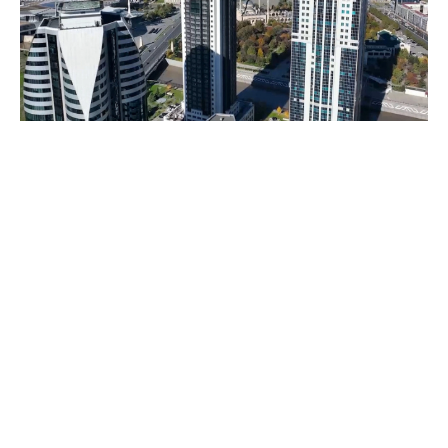
Фото: пресс-служба мэрии Грозного
ОГМВ-Евразия — это региональное отделение
головной структуры «Объединённые города и
местные власти». В состав организации входят города
и регионы из России, Азербайджана, Беларуси,
Казахстана, Кыргызстана, Таджикистана,
Туркменистана, Узбекистана и Монголии.
Градоначальник Хас-Магомед Кадыров принял
участие в Генеральной ассамблее ОГМВ-Евразия,
которая проходит в Танжере в рамках Всемирного
конгресса в Марокко, сообщил глава ЧР Рамзан
Кадыров.
Всемирный конгресс «Объединенных городов и
местных властей» – крупнейшая международная
организация для представителей муниципалитетов.
Участники обсудили вопросы местного