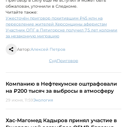
Приговор в силу ещё не вступил и может быть
обжалован, уточнили в Следкоме.
Читайте также:
Ужесточён приговор похитившим ₽45 млн на
переселение жителей Херсонщины аферистам
Участник ОПГ в Пятигорске получил 7,5 лет колонии
за незаконную миграцию
Автор:
Алексей Петров
суд
приговор
Компанию в Нефтекумске оштрафовали
на ₽200 тысяч за выбросы в атмосферу
29 июня, 11:59
Экология
Хас-Магомед Кадыров принял участие в