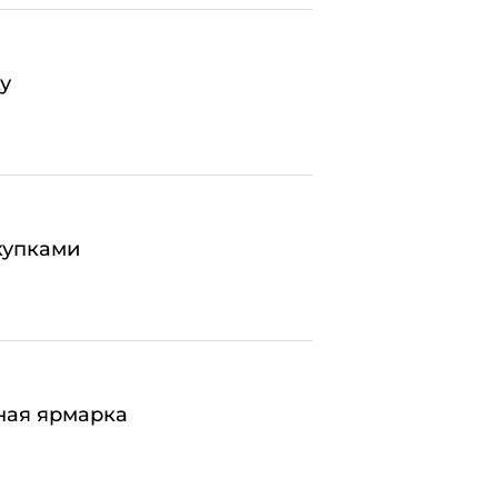
у
купками
ная ярмарка