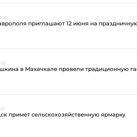
:18
аврополя приглашают 12 июня на праздничну
:05
ушкина в Махачкале провели традиционную г
:01
ск примет сельскохозяйственную ярмарку