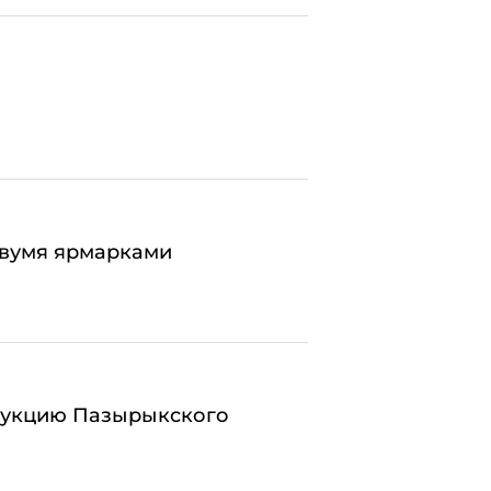
двумя ярмарками
трукцию Пазырыкского