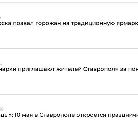
5
рска позвал горожан на традиционную ярмарк
00
марки приглашают жителей Ставрополя за по
58
ды»: 10 мая в Ставрополе откроется празднич