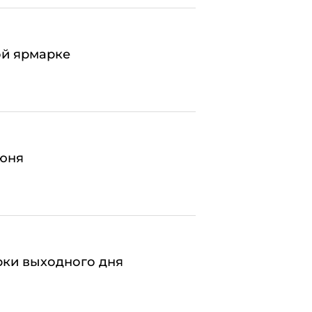
ой ярмарке
июня
ки выходного дня