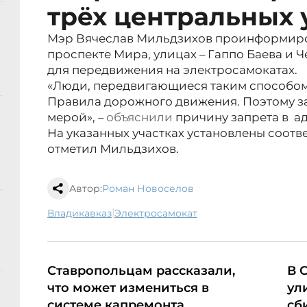
трёх центральных 
Мэр Вячеслав Мильдзихов проинформиров
проспекте Мира, улицах – Гаппо Баева и 
для передвижения на электросамокатах.
«Люди, передвигающиеся таким способом
Правила дорожного движения. Поэтому з
мерой», –
объяснили
причину запрета в
а
На указанных участках установлены соот
отметил Мильдзихов.
Автор:
Роман Новоселов
|
Владикавказ
электросамокат
Ставропольцам рассказали,
В 
что может измениться в
ул
системе капремонта
сб