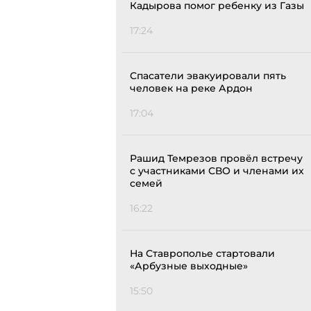
Кадырова помог ребенку из Газы
17:24
Спасатели эвакуировали пять
человек на реке Ардон
17:04
Рашид Темрезов провёл встречу
с участниками СВО и членами их
семей
16:22
На Ставрополье стартовали
«Арбузные выходные»
15:50