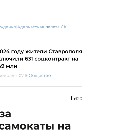
|
 Руденко
Адвокатская палата СК
2024 году жители Ставрополя
ключили 631 соцконтракт на
49 млн
февраля, 07:16
Общество
920
за
самокаты на