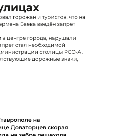
улицах
ал горожан и туристов, что на
Чермена Баева введён запрет
 в центре города, нарушали
апрет стал необходимой
дминистрации столицы РСО-А.
ветствующие дорожные знаки,
Ставрополе на
ице Доваторцев скорая
ила на зебре пешехода