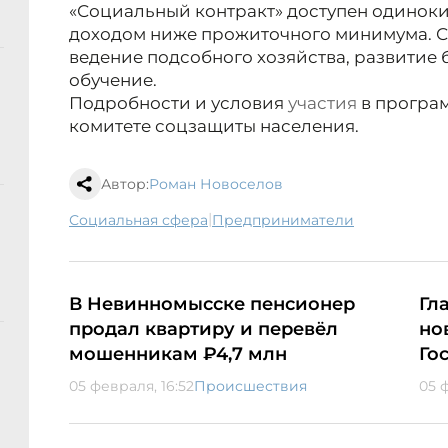
«Социальный контракт» доступен одиноки
доходом ниже прожиточного минимума. С
ведение подсобного хозяйства, развитие 
обучение.
Подробности и условия
участия
в програм
комитете соцзащиты населения.
Автор:
Роман Новоселов
|
социальная сфера
предприниматели
В Невинномысске пенсионер
Гл
продал квартиру и перевёл
но
мошенникам ₽4,7 млн
Го
05 февраля, 16:52
Происшествия
05 