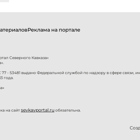
атериалов
Реклама на портале
ртал Северного Кавказа»
».
77 - 53481 выдано Федеральной службой по надзору в сфере связи, 
3 года.
а»
sevkavportal.ru
а на сайт
обязательна.
Созд