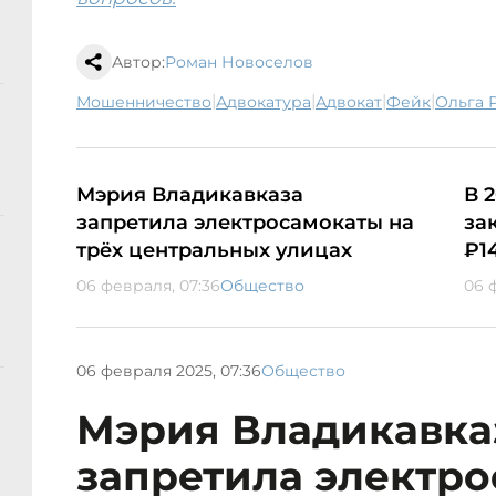
Автор:
Роман Новоселов
|
|
|
|
мошенничество
адвокатура
адвокат
фейк
Ольга
Мэрия Владикавказа
В 
запретила электросамокаты на
за
трёх центральных улицах
₽1
06 февраля, 07:36
Общество
06 
06 февраля 2025, 07:36
Общество
Мэрия Владикавка
запретила электро