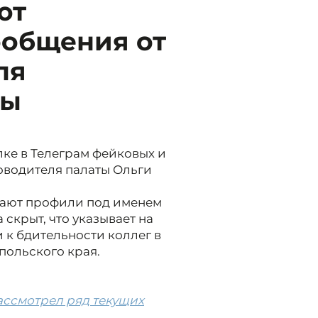
ют
общения от
ля
ты
ке в Телеграм фейковых и
водителя палаты Ольги
дают профили под именем
 скрыт, что указывает на
 к бдительности коллег в
польского края.
ассмотрел ряд текущих