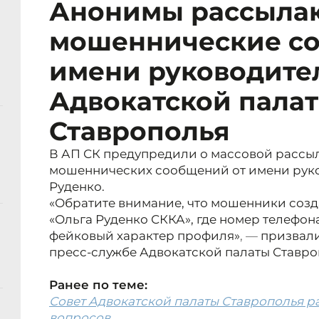
Анонимы рассыла
мошеннические со
имени руководите
Адвокатской пала
Ставрополья
В АП СК предупредили о массовой рассыл
мошеннических сообщений от имени руко
Руденко.
«Обратите внимание, что мошенники соз
«Ольга Руденко СККА», где номер телефона
фейковый характер профиля»
, —
призвали
пресс-службе Адвокатской палаты Ставро
Ранее по теме:
Совет Адвокатской палаты Ставрополья р
вопросов.