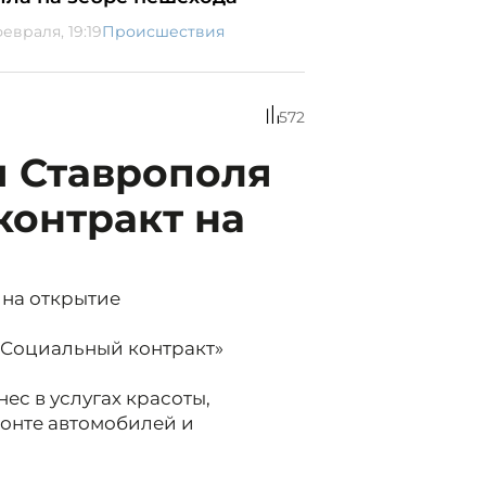
евраля, 19:19
Происшествия
572
и Ставрополя
контракт на
 на открытие
«Социальный контракт»
ес в услугах красоты,
онте автомобилей и