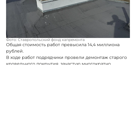
Фото: Ставропольский фонд капремонта
Общая стоимость работ превысила 14,4 миллиона
рублей.
В ходе работ подрядчики провели демонтаж старого
кровельного покрытия, зачастую многократно
латавшегося и утратившего герметичность.
Затем – устройство выравнивающей стяжки,
позволяющей сформировать уклоны и обеспечить
правильный водоотвод. Поверх – грунтовка
основания и укладка нового кровельного ковра в три
слоя из современных наплавляемых материалов,
устойчивых к осадкам и перепадам температур.
Отдельный блок – примыкания: именно здесь чаще
всего возникают протечки, поэтому узлы усиливаются
и тщательно герметизируются. Также были
восстановлены вентиляционные каналы,