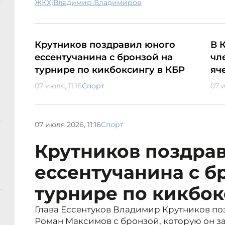
|
ЖКХ
Владимир Владимиров
Крутников поздравил юного
В 
ессентучанина с бронзой на
чл
турнире по кикбоксингу в КБР
яч
07 июля, 11:16
Спорт
07 и
07 июля 2026, 11:16
Спорт
Крутников поздра
ессентучанина с б
турнире по кикбок
Глава Ессентуков Владимир Крутников поз
Роман Максимов с бронзой, которую он з