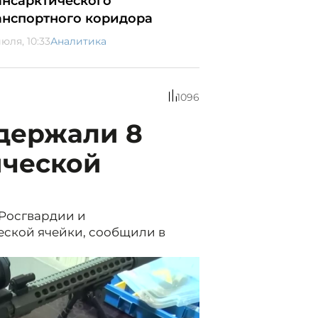
ансарктического
анспортного коридора
юля, 10:33
Аналитика
1096
адержали 8
ической
Росгвардии и
еской ячейки, сообщили в