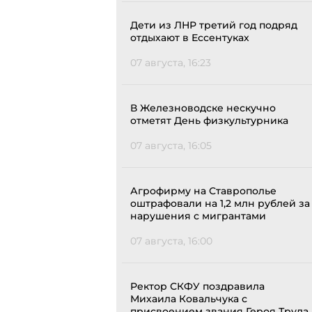
Дети из ЛНР третий год подряд
отдыхают в Ессентуках
07 августа, 16:23
В Железноводске нескучно
отметят День физкультурника
07 августа, 16:05
Агрофирму на Ставрополье
оштрафовали на 1,2 млн рублей за
нарушения с мигрантами
07 августа, 16:00
Ректор СКФУ поздравила
Михаила Ковальчука с
присвоением звания Героя Труда