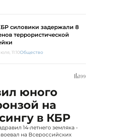
КБР силовики задержали 8
енов террористической
ейки
юля, 11:10
Общество
399
вил юного
ронзой на
сингу в КБР
дравил 14-летнего земляка -
авоевал на Всероссийских