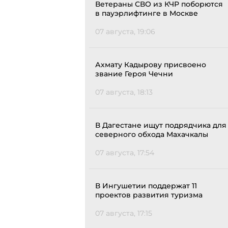
Ветераны СВО из КЧР поборются
в пауэрлифтинге в Москве
07 августа, 19:06
Ахмату Кадырову присвоено
звание Героя Чечни
07 августа, 18:13
В Дагестане ищут подрядчика для
северного обхода Махачкалы
07 августа, 17:54
В Ингушетии поддержат 11
проектов развития туризма
07 августа, 17:15