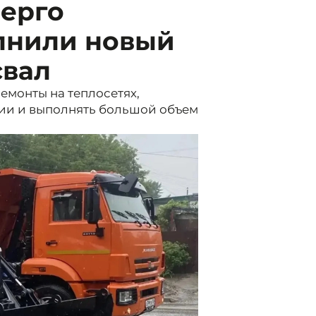
нерго
лнили новый
свал
емонты на теплосетях,
ции и выполнять большой объем