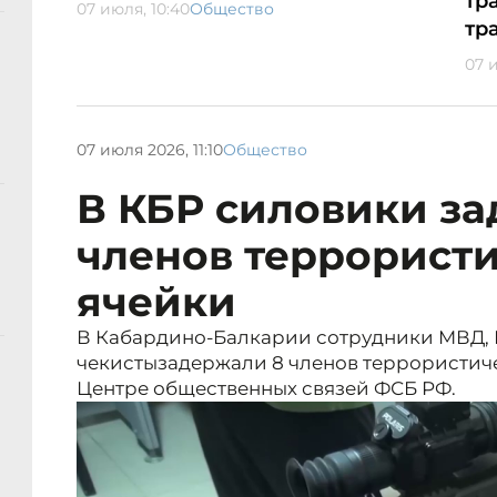
тр
07 июля, 10:40
Общество
тр
07 и
07 июля 2026, 11:10
Общество
В КБР силовики з
членов террорист
ячейки
В Кабардино-Балкарии сотрудники МВД, 
чекистызадержали 8 членов террористич
Центре общественных связей ФСБ РФ.