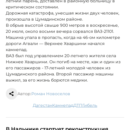
летний парень, доставлен в районную больницу в
критическом состоянии.
Дорожная катастрофа, унесшая жизни двух человек,
произошла в Цумадинском районе.
В обрыв высотой свыше 900 метров в воскресенье,
20 июля, около восьми вечера сорвался ВАЗ-21101.
Машина упала в пропасть, когда на 46-ом километре
дороги Агвали — Верхнее Хваршини начался
камнепад.
ВАЗ был под управлением 20-летнего жителя села
Нижнее Хваршини. Он погиб на месте, как и один из
его пассажиров - 17-летний молодой человек из
Цумадинского района. Второй пассажир машины
выжил, за его жизнь борются медики.
Автор:
Роман Новоселов
Дагестан
камнепад
ДТП
гибель
В Нальчике стартует реконструкция