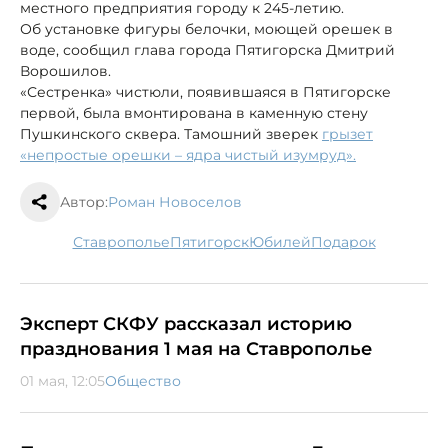
местного предприятия городу к 245-летию.
Об установке фигуры белочки, моющей орешек в
воде, сообщил глава города Пятигорска Дмитрий
Ворошилов.
«Сестренка» чистюли, появившаяся в Пятигорске
первой, была вмонтирована в каменную стену
Пушкинского сквера. Тамошний зверек
грызет
«непростые орешки – ядра чистый изумруд».
Автор:
Роман Новоселов
Ставрополье
Пятигорск
юбилей
подарок
Эксперт СКФУ рассказал историю
празднования 1 мая на Ставрополье
01 мая, 12:05
Общество