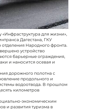
у «Инфраструктура для жизни»,
нтранса Дагестана, ГКУ
о отделения Народного фронта.
авершено устройство
аются барьерные ограждения,
аки и наносится осевая и
ния дорожного полотна с
ановление продольного и
истемы водоотвода. В прошлом
десять километров
 социально-экономическим
ов и развития туризма в