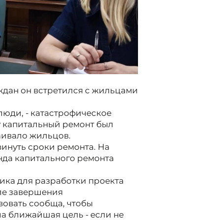
ждан он встретился с жильцами
люди, - катастрофическое
у капитальный ремонт был
раивало жильцов.
инуть сроки ремонта. На
нда капитального ремонта
ика для разработки проекта
ле завершения
овать сообща, чтобы
а ближайшая цель - если не