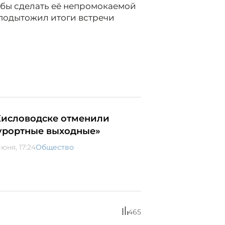
 бы сделать её непромокаемой
- подытожил итоги встречи
Кисловодске отменили
урортные выходные»
юня, 17:24
Общество
465