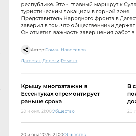
республике. Это - главный маршрут к Су
туристическим локациям в горной зоне.
Представитель Народного фронта в Даге
заверил в том, что общественники держат
Он отметил важность завершения работ в
Автор:
Роман Новоселов
|
|
Дагестан
дороги
ремонт
Крышу многоэтажки в
В 
Ессентуках отремонтирует
по
раньше срока
до
20 июня, 21:00
Общество
20 
20 июня 2026, 21:00
Общество