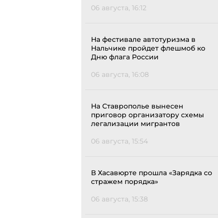
06 августа, 16:12
На фестивале автотуризма в
Нальчике пройдет флешмоб ко
Дню флага России
06 августа, 16:08
На Ставрополье вынесен
приговор организатору схемы
легализации мигрантов
06 августа, 15:54
В Хасавюрте прошла «Зарядка со
стражем порядка»
06 августа, 15:38