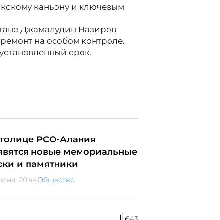
лакскому каньону и ключевым
стане Джамалудин Назиров
 ремонт на особом контроле.
 установленный срок.
столице РСО-Алания
явятся новые мемориальные
ски и памятники
июня, 20:44
Общество
543