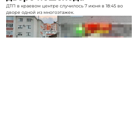
ДТП в краевом центре случилось 7 июня в 18:45 во
дворе одной из многоэтажек.
Фото: ГАИ СК
23-летний водитель «Шевроле», двигаясь задним
ходом по двору, не предоставил преимущество в
движении и сбил 61-летнего пешехода.
Пострадавшей местной жительнице, получившей
травмы, назначено амбулаторное лечение.
По данным полиции, водитель, житель соседней
республики, ранее к административной