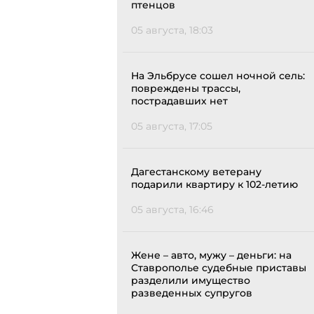
птенцов
05 августа, 18:03
На Эльбрусе сошел ночной сель:
повреждены трассы,
пострадавших нет
05 августа, 17:05
Дагестанскому ветерану
подарили квартиру к 102-летию
05 августа, 16:46
Жене – авто, мужу – деньги: на
Ставрополье судебные приставы
разделили имущество
разведенных супругов