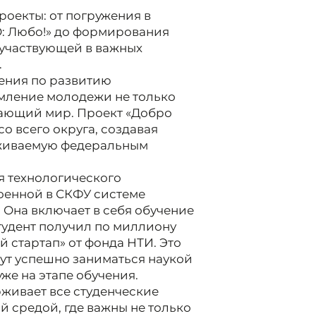
роекты: от погружения в
О: Любо!» до формирования
 участвующей в важных
.
ения по развитию
емление молодежи не только
ужающий мир. Проект «Добро
о всего округа, создавая
рживаемую федеральным
я технологического
оенной в СКФУ системе
Она включает в себя обучение
тудент получил по миллиону
 стартап» от фонда НТИ. Это
гут успешно заниматься наукой
же на этапе обучения.
рживает все студенческие
й средой, где важны не только