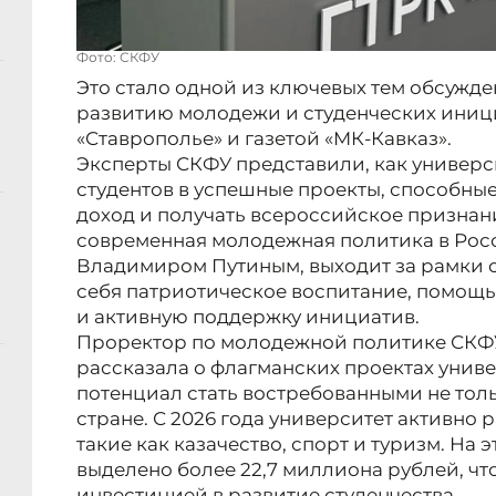
Фото: СКФУ
Это стало одной из ключевых тем обсужде
развитию молодежи и студенческих иниц
«Ставрополье» и газетой «МК-Кавказ».
Эксперты СКФУ представили, как универ
студентов в успешные проекты, способны
доход и получать всероссийское признани
современная молодежная политика в Рос
Владимиром Путиным, выходит за рамки о
себя патриотическое воспитание, помощ
и активную поддержку инициатив.
Проректор по молодежной политике СКФ
рассказала о флагманских проектах унив
потенциал стать востребованными не тольк
стране. С 2026 года университет активно 
такие как казачество, спорт и туризм. На э
выделено более 22,7 миллиона рублей, чт
инвестицией в развитие студенчества.