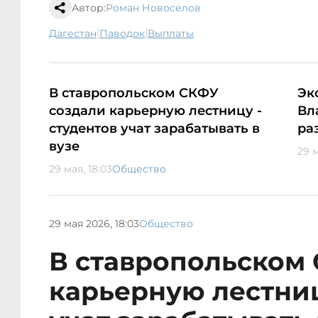
Автор:
Роман Новоселов
|
|
Дагестан
паводок
выплаты
В ставропольском СКФУ
Эк
создали карьерную лестницу -
Вл
студентов учат зарабатывать в
ра
вузе
29 м
29 мая, 18:03
Общество
29 мая 2026, 18:03
Общество
В ставропольском
карьерную лестниц