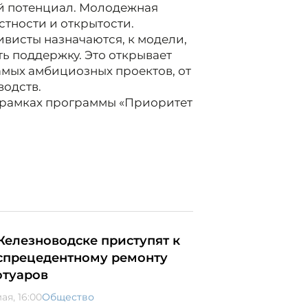
ий потенциал. Молодежная
стности и открытости.
ивисты назначаются, к модели,
ть поддержку. Это открывает
мых амбициозных проектов, от
водств.
 рамках программы «Приоритет
Железноводске приступят к
спрецедентному ремонту
отуаров
ая, 16:00
Общество