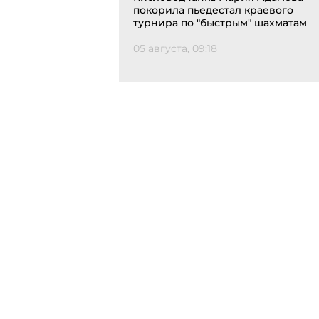
покорила пьедестал краевого
турнира по "быстрым" шахматам
05 августа, 09:18