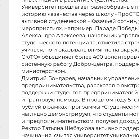
Университет предлагает разнообразные п
историю казачества через школу «ПроСТ
активной студенческой «Казачьей сотни»,
мероприятиях, например, Параде Победы
Александра Алексеева, начальник управл
студенческого потенциала, отметила стр
учиться, но и оказывать влияние на окр
СКФО» объединяет более 400 волонтеров с
системную работу Добро-центра, подде
министерством.
Дмитрий Бондарев, начальник управлени
предпринимательства, рассказал о выстр
поддержки студентов-предпринимателей. 
и грантовую помощь. В прошлом году 51 с
рублей в рамках программы «Студенческий
наглядно демонстрирует, что студенты мо
и предпринимательством, получая доход у
Ректор Татьяна Шебзухова активно подде
начинания, считая университет уникально