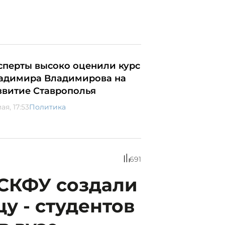
сперты высоко оценили курс
адимира Владимирова на
звитие Ставрополья
ая, 17:53
Политика
691
 СКФУ создали
у - студентов