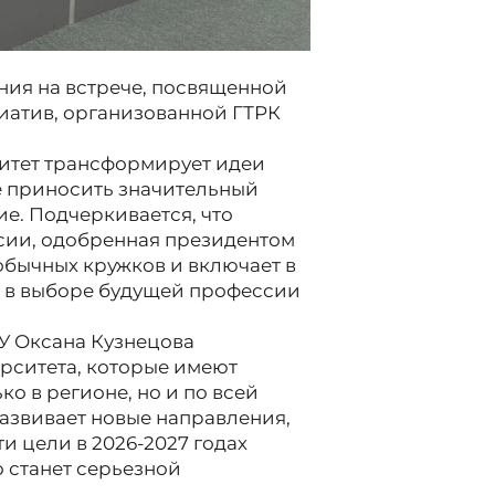
ния на встрече, посвященной
иатив, организованной ГТРК
ситет трансформирует идеи
е приносить значительный
е. Подчеркивается, что
сии, одобренная президентом
бычных кружков и включает в
ь в выборе будущей профессии
У Оксана Кузнецова
ерситета, которые имеют
о в регионе, но и по всей
развивает новые направления,
ти цели в 2026-2027 годах
о станет серьезной