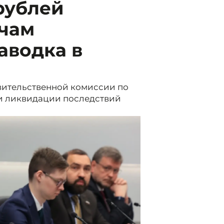
рублей
ячам
аводка в
вительственной комиссии по
и ликвидации последствий