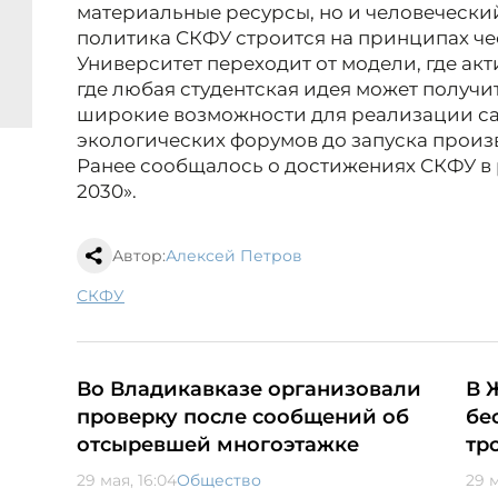
материальные ресурсы, но и человеческ
политика СКФУ строится на принципах че
Университет переходит от модели, где акт
где любая студентская идея может получи
широкие возможности для реализации са
экологических форумов до запуска произ
Ранее сообщалось о достижениях СКФУ в
2030».
Автор:
Алексей Петров
СКФУ
Во Владикавказе организовали
В 
проверку после сообщений об
бе
отсыревшей многоэтажке
тр
29 мая, 16:04
Общество
29 м