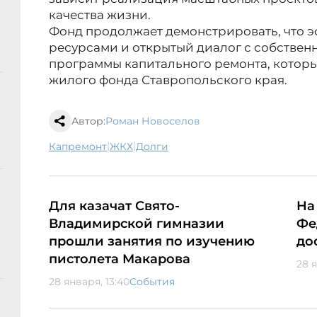
качества жизни.
Фонд продолжает демонстрировать, что 
ресурсами и открытый диалог с собствен
программы капитального ремонта, котор
жилого фонда Ставропольского края.
Автор:
Роман Новоселов
|
|
капремонт
ЖКХ
долги
Для казачат Свято-
На
Владимирской гимназии
Фе
прошли занятия по изучению
до
пистолета Макарова
28 я
28 января, 13:40
События