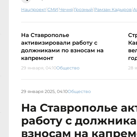
|
|
|
|
|
нацпроект
СМИ
Чечня
Грозный
Рамзан Кадыров
На Ставрополье
Ст
активизировали работу с
Ка
должниками по взносам на
ве
капремонт
го
29 января, 04:10
Общество
28 я
29 января 2025, 04:10
Общество
На Ставрополье а
работу с должник
взносам на капре