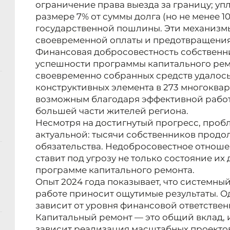
ограничение права выезда за границу; уп
размере 7% от суммы долга (но не менее 10
государственной пошлины. Эти механизм
своевременной оплаты и предотвращения
Финансовая добросовестность собственн
успешности программы капитального ремон
своевременно собранных средств удалось
конструктивных элемента в 273 многоквар
возможным благодаря эффективной работ
большей части жителей региона.
Несмотря на достигнутый прогресс, проб
актуальной: тысячи собственников продо
обязательства. Недобросовестное отноше
ставит под угрозу не только состояние их 
программе капитального ремонта.
Опыт 2024 года показывает, что системны
работе приносит ощутимые результаты. О
зависит от уровня финансовой ответствен
Капитальный ремонт — это общий вклад, 
зависит реализация масштабных проекто