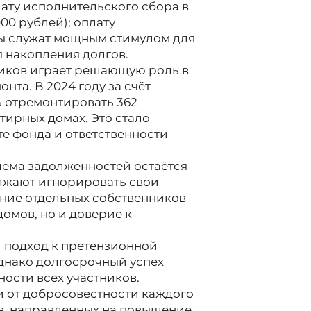
лату исполнительского сбора в
00 рублей); оплату
ы служат мощным стимулом для
 накопления долгов.
иков играет решающую роль в
та. В 2024 году за счёт
 отремонтировать 362
тирных домах. Это стало
е фонда и ответственности
лема задолженностей остаётся
лжают игнорировать свои
ние отдельных собственников
домов, но и доверие к
й подход к претензионной
днако долгосрочный успех
ности всех участников.
и от добросовестности каждого
в, направленных на повышение