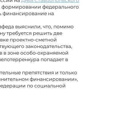
оссии на
Днях Ставропольского
ри формировании федерального
ь финансирование на
вфеда выяснили, что, помимо
у требуется решить две
овке проектно-сметной
ствующего законодательства,
 в зоне особо-охраняемой
елотерренкура попадает в
тельные препятствия и только
олнительном финансировании»,
 Федерации по социальной