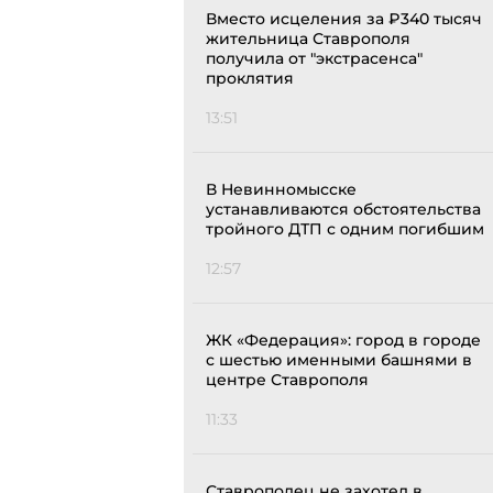
Вместо исцеления за ₽340 тысяч
жительница Ставрополя
получила от "экстрасенса"
проклятия
13:51
В Невинномысске
устанавливаются обстоятельства
тройного ДТП с одним погибшим
12:57
ЖК «Федерация»: город в городе
с шестью именными башнями в
центре Ставрополя
11:33
Ставрополец не захотел в