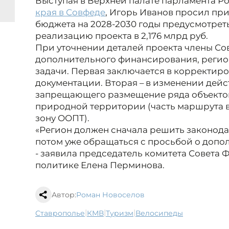
Выступая в Верхней палате парламента Р
края в Совфеде
, Игорь Иванов просил п
бюджета на 2028-2030 годы предусмотрет
реализацию проекта в 2,176 млрд руб.
При уточнении деталей проекта члены Со
дополнительного финансирования, регион
задачи. Первая заключается в корректир
документации. Вторая – в изменении дей
запрещающего размещение ряда объектов
природной территории (часть маршрута в
зону ООПТ).
«Регион должен сначала решить законода
потом уже обращаться с просьбой о доп
- заявила председатель комитета Совета
политике Елена Перминова.
Автор:
Роман Новоселов
|
|
|
Ставрополье
КМВ
туризм
велосипеды