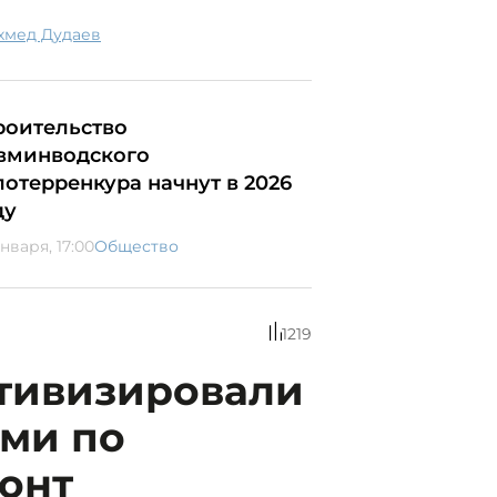
Ахмед Дудаев
роительство
вминводского
лотерренкура начнут в 2026
ду
нваря, 17:00
Общество
1219
ктивизировали
ами по
монт