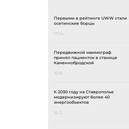
Первыми в рейтинге UWW стали
осетинские борцы
17:24
Передвижной маммограф
принял пациенток в станице
Каменнобродской
16:16
К 2030 году на Ставрополье
модернизируют более 40
энергообъектов
16:12