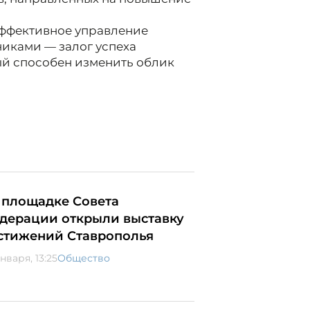
эффективное управление
никами — залог успеха
ый способен изменить облик
 площадке Совета
дерации открыли выставку
стижений Ставрополья
нваря, 13:25
Общество