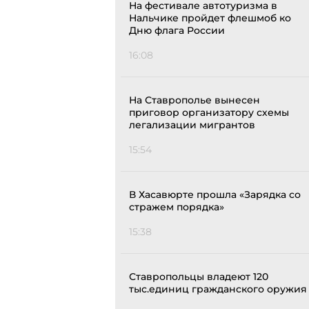
На фестивале автотуризма в
Нальчике пройдет флешмоб ко
Дню флага России
16:08
На Ставрополье вынесен
приговор организатору схемы
легализации мигрантов
15:54
В Хасавюрте прошла «Зарядка со
стражем порядка»
15:38
Ставропольцы владеют 120
тыс.единиц гражданского оружия