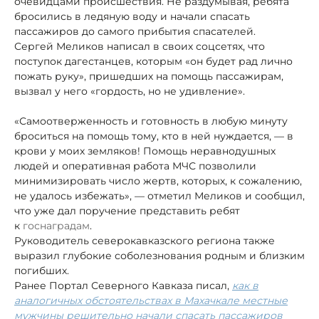
очевидцами происшествия. Не раздумывая, ребята
бросились в ледяную воду и начали спасать
пассажиров до самого прибытия спасателей.
Сергей Меликов написал в своих соцсетях, что
поступок дагестанцев, которым «он будет рад лично
пожать руку», пришедших на помощь пассажирам,
вызвал у него «гордость, но не удивление».
«Самоотверженность и готовность в любую минуту
броситься на помощь тому, кто в ней нуждается, — в
крови у моих земляков! Помощь неравнодушных
людей и оперативная работа МЧС позволили
минимизировать число жертв, которых, к сожалению,
не удалось избежать», — отметил Меликов и сообщил,
что уже дал поручение представить ребят
к
госнаградам
.
Руководитель северокавказского региона также
выразил глубокие соболезнования родным и близким
погибших.
Ранее Портал Северного Кавказа писал,
как в
аналогичных обстоятельствах в Махачкале местные
мужчины решительно начали спасать пассажиров