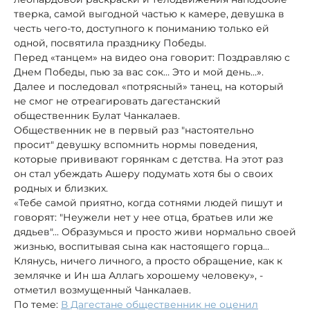
тверка, самой выгодной частью к камере, девушка в
честь чего-то, доступного к пониманию только ей
одной, посвятила празднику Победы.
Перед «танцем» на видео она говорит: Поздравляю с
Днем Победы, пью за вас сок… Это и мой день…».
Далее и последовал «потрясный» танец, на который
не смог не отреагировать дагестанский
общественник Булат Чанкалаев.
Общественник не в первый раз "настоятельно
просит" девушку вспомнить нормы поведения,
которые прививают горянкам с детства. На этот раз
он стал убеждать Ашеру подумать хотя бы о своих
родных и близких.
«Тебе самой приятно, когда сотнями людей пишут и
говорят: "Неужели нет у нее отца, братьев или же
дядьев"... Образумься и просто живи нормально своей
жизнью, воспитывая сына как настоящего горца…
Клянусь, ничего личного, а просто обращение, как к
землячке и Ин ша Аллагь хорошему человеку», -
отметил возмущенный Чанкалаев.
По теме:
В Дагестане общественник не оценил