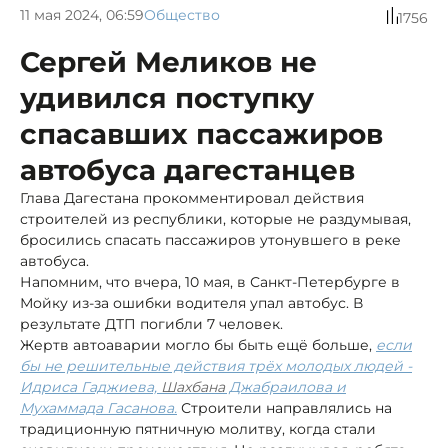
11 мая 2024, 06:59
Общество
1756
Сергей Меликов не
удивился поступку
спасавших пассажиров
автобуса дагестанцев
Глава Дагестана прокомментировал действия
строителей из республики, которые не раздумывая,
бросились спасать пассажиров утонувшего в реке
автобуса.
Напомним, что вчера, 10 мая, в Санкт-Петербурге в
Мойку из-за ошибки водителя упал автобус. В
результате ДТП погибли 7 человек.
Жертв автоаварии могло бы быть ещё больше,
если
бы не решительные действия трёх молодых людей -
Идриса Гаджиева,
Шахбана
Джабраилова и
Мухаммада Гасанова.
Строители направлялись на
традиционную пятничную молитву, когда стали