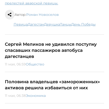
прелестей аварской певицы.
Автор:
Роман Новоселов
певица
Дагестан
девушка
танцы
День Победы
Сергей Меликов не удивился поступку
спасавших пассажиров автобуса
дагестанцев
11 мая, 06:59
Общество
Половина владельцев «замороженных»
активов решила избавиться от них
11 мая, 06:38
Экономика