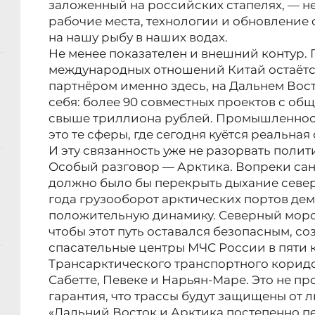
заложенный на российских стапелях, — не
рабочие места, технологии и обновление 
на нашу рыбу в наших водах.
Не менее показателен и внешний контур. 
международных отношений Китай остаёт
партнёром именно здесь, на Дальнем Вост
себя: более 90 совместных проектов с о
свыше триллиона рублей. Промышленност
это те сферы, где сегодня куётся реальная
И эту связанность уже не разорвать поли
Особый разговор — Арктика. Вопреки са
должно было бы перекрыть дыхание север
года грузооборот арктических портов де
положительную динамику. Северный морск
чтобы этот путь оставался безопасным, с
спасательные центры МЧС России в пяти 
Трансарктического транспортного коридо
Сабетте, Певеке и Нарьян-Маре. Это не п
гарантия, что трассы будут защищены от 
«Дальний Восток и Арктика постепенно 