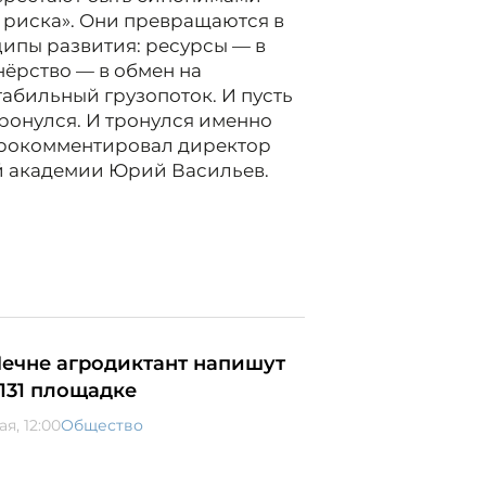
 риска». Они превращаются в
ципы развития: ресурсы — в
нёрство — в обмен на
табильный грузопоток. И пусть
ронулся. И тронулся именно
- прокомментировал директор
й академии Юрий Васильев.
Чечне агродиктант напишут
 131 площадке
ая, 12:00
Общество