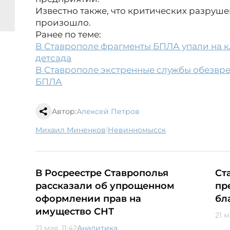
Известно также, что критических разруш
произошло.
Ранее по теме:
В Ставрополе фрагменты БПЛА упали на 
детсада
В Ставрополе экстренные службы обезв
БПЛА
Автор:
Алексей Петров
|
Михаил Миненков
Невинномысск
В Росреестре Ставрополья
Ст
рассказали об упрощенном
пр
оформлении прав на
бл
имущество СНТ
21 м
21 мая, 11:42
Аналитика