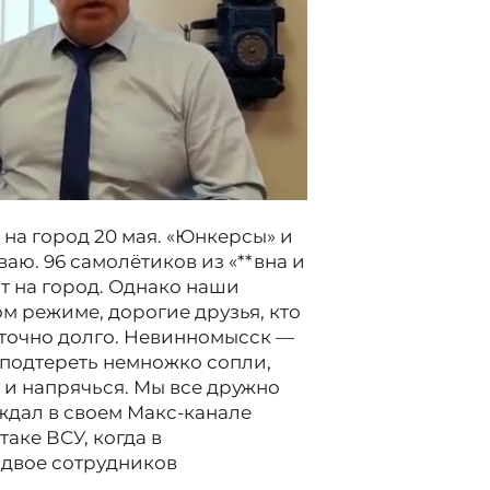
 на город 20 мая. «Юнкерсы» и
ваю. 96 самолётиков из «**вна и
т на город. Однако наши
ом режиме, дорогие друзья, кто
аточно долго. Невинномысск —
м подтереть немножко сопли,
 и напрячься. Мы все дружно
ждал в своем Макс-канале
аке ВСУ, когда в
двое сотрудников