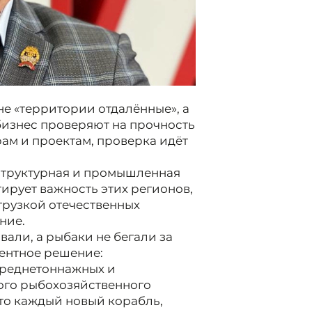
не «территории отдалённые», а
бизнес проверяют на прочность
ам и проектам, проверка идёт
структурная и промышленная
тирует важность этих регионов,
грузкой отечественных
ние.
али, а рыбаки не бегали за
ентное решение:
среднетоннажных и
ого рыбохозяйственного
что каждый новый корабль,