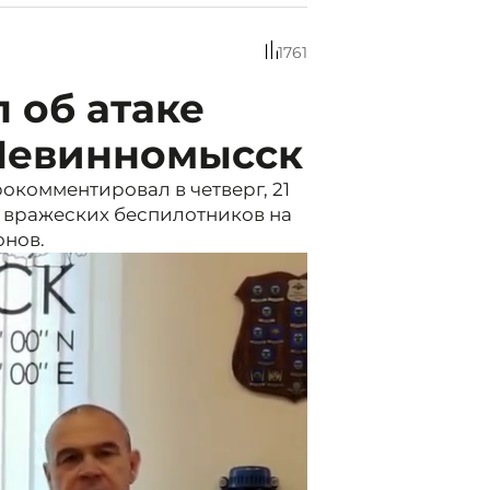
1761
 об атаке
 Невинномысск
комментировал в четверг, 21
к вражеских беспилотников на
онов.