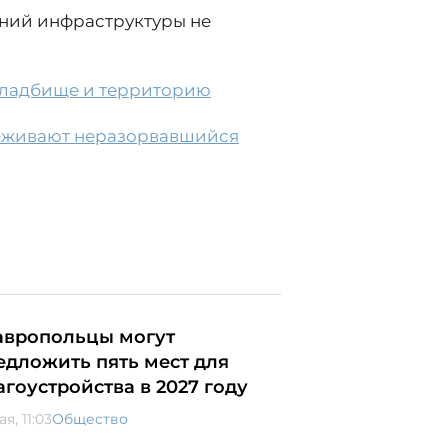
ений инфраструктуры не
кладбище и территорию
реживают неразорвавшийся
авропольцы могут
едложить пять мест для
агоустройства в 2027 году
ая, 11:03
Общество