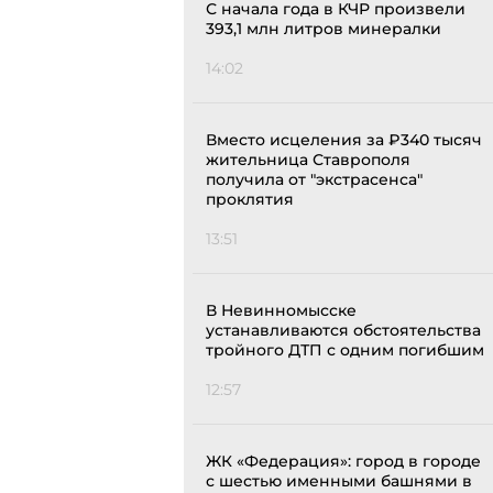
С начала года в КЧР произвели
393,1 млн литров минералки
14:02
Вместо исцеления за ₽340 тысяч
жительница Ставрополя
получила от "экстрасенса"
проклятия
13:51
В Невинномысске
устанавливаются обстоятельства
тройного ДТП с одним погибшим
12:57
ЖК «Федерация»: город в городе
с шестью именными башнями в