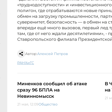
«труднодоступности» и «инвестиционного
полигон, где отрабатываются новые прин
обмен на загрузку промышленности, парт
суверенитет, безопасность — в обмен на с
впереди ещё много вызовов, первый лед т
там, где от него ждали десятилетиями», 
Ставропольского филиала Президентско
Автор:
Алексей Петров
РАНХиГС
Миненков сообщил об атаке
В 
сразу 96 БПЛА на
на
Невинномысск
21 м
21 мая, 12:09
Общество