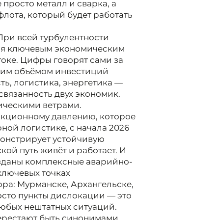
 просто металл и сварка, а
флота, который будет работать
При всей турбулентности
ся ключевым экономическим
оке. Цифры говорят сами за
бщим объёмом инвестиций
ь, логистика, энергетика —
 связанность двух экономик.
тическими ветрами.
нкционному давлению, которое
ной логистике, с начала 2026
монстрирует устойчивую
ой путь живёт и работает. И
озданы комплексные аварийно-
ключевых точках
ра: Мурманске, Архангельске,
росто пункты дислокации — это
любых нештатных ситуаций.
перестают быть синонимами