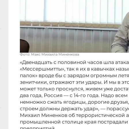
Фото: Макс Михаила Миненкова
«Двенадцать с половиной часов шла атака
«Мессершмитты», так я их в кавычках назы
палок» вроде бы с зарядом огромным летя
зенитчики, отражают эти удары. И мы в эт
может только проснулся, живем уже дост
два года, Россия — с 14-го года. Надо все
немножко сжать ягодицы, дорогие друзья,
строем должны держать удар», — порассу
Михаил Миненков об террористической ат
промышленной столице края пострадали 
предприятий.