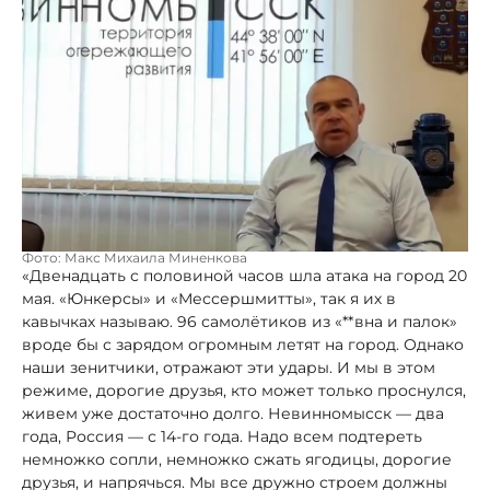
Фото: Макс Михаила Миненкова
«Двенадцать с половиной часов шла атака на город 20
мая. «Юнкерсы» и «Мессершмитты», так я их в
кавычках называю. 96 самолётиков из «**вна и палок»
вроде бы с зарядом огромным летят на город. Однако
наши зенитчики, отражают эти удары. И мы в этом
режиме, дорогие друзья, кто может только проснулся,
живем уже достаточно долго. Невинномысск — два
года, Россия — с 14-го года. Надо всем подтереть
немножко сопли, немножко сжать ягодицы, дорогие
друзья, и напрячься. Мы все дружно строем должны