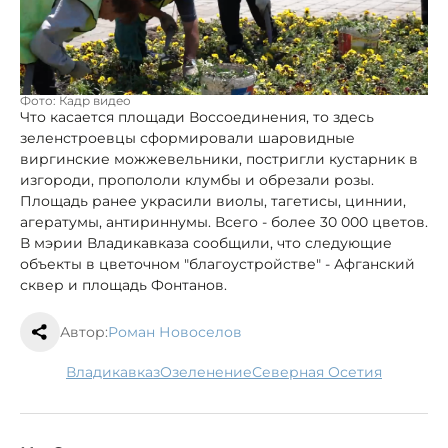
Фото: Кадр видео
Что касается площади Воссоединения, то здесь
зеленстроевцы сформировали шаровидные
виргинские можжевельники, постригли кустарник в
изгороди, пропололи клумбы и обрезали розы.
Площадь ранее украсили виолы, тагетисы, циннии,
агератумы, антириннумы. Всего - более 30 000 цветов.
В мэрии Владикавказа сообщили, что следующие
объекты в цветочном "благоустройстве" - Афганский
сквер и площадь Фонтанов.
Автор:
Роман Новоселов
Владикавказ
Озеленение
Северная Осетия