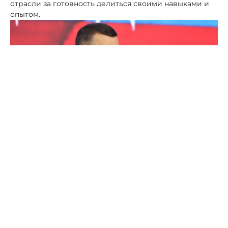
отрасли за готовность делиться своими навыками и
опытом.
Фото: Правительство Дагестана
Поздравляя сотрудников сферы здравоохранения с
наступающим Днём медицинского работника, Федор
Щукин заявил, что лично для него "каждый
медицинский работник, будь то врач или медсестра, –
герой".
"Медицинская школа Дагестана – одна из самых
сильных", - отметил глава региона, поблагодарив