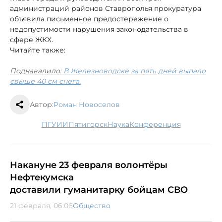
администраций районов Ставрополья прокуратура
объявила письменное предостережение о
недопустимости нарушения законодательства в
сфере ЖКХ.
Читайте также:
Поднавалило
: В Железноводске за пять дней выпало
свыше 40 см снега.
Автор:
Роман Новоселов
ПГУ
ИИ
Пятигорск
наука
конференция
Накануне 23 февраля волонтёры
Нефтекумска
доставили гуманитарку бойцам СВО
21 февраля, 06:06
Общество