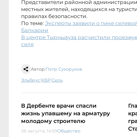
Представители районной администрации 
местных жителей, находящихся на турист
правилах безопасности.
По теме:
Эксперты заявили о пике селевой
Балкарии
В центре Тырныауза расчистили проезжую 
селя
Автор:
Петр Сухоруков
|
|
Эльбрус
КБР
сель
В Дербенте врачи спасли
Гл
жизнь упавшему на арматуру
кр
молодому строителю
гр
Ст
06 августа, 14:59
Общество