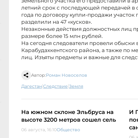
земельного участка его предоставили в а
летний срок с последующей передачей в с
года по договору купли-продажи участок 
разделили на 47 «кусков».
Незаконные действия должностных лиц пр
размере более 15 млн рублей.
На сегодня следователи провели обыски
Карабудахкентского района, а также по м
лиц. Изъяты предметы и важные для следс
Автор:
Роман Новоселов
|
|
Дагестан
следствие
земля
На южном склоне Эльбруса на
И 
высоте 3200 метров сошел сель
по
са
06 августа, 16:10
Общество
06 а