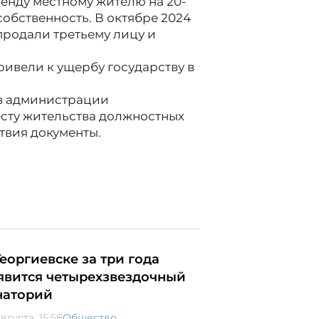
ренду местному жителю на 20-
обственность. В октябре 2024
продали третьему лицу и
ивели к ущербу государству в
 в администрации
есту жительства должностных
твия документы.
Георгиевске за три года
явится четырехзвездочный
наторий
вгуста, 15:58
Общество