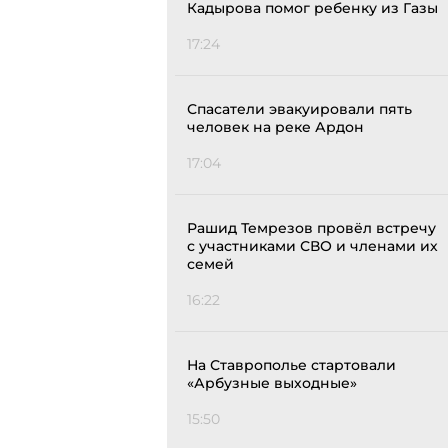
Кадырова помог ребенку из Газы
17:24
Спасатели эвакуировали пять
человек на реке Ардон
17:04
Рашид Темрезов провёл встречу
с участниками СВО и членами их
семей
16:22
На Ставрополье стартовали
«Арбузные выходные»
15:50