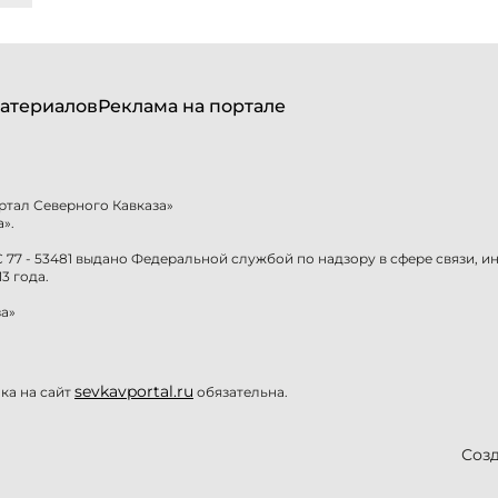
атериалов
Реклама на портале
ртал Северного Кавказа»
».
77 - 53481 выдано Федеральной службой по надзору в сфере связи, 
3 года.
а»
sevkavportal.ru
а на сайт
обязательна.
Созд