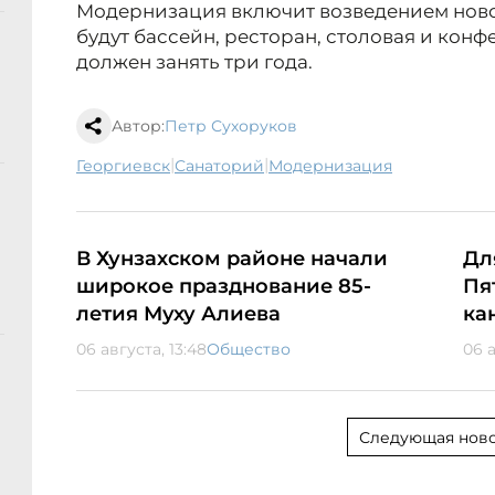
Модернизация включит возведением новог
будут бассейн, ресторан, столовая и конф
должен занять три года.
Автор:
Петр Сухоруков
|
|
Георгиевск
санаторий
модернизация
В Хунзахском районе начали
Дл
широкое празднование 85-
Пя
летия Муху Алиева
ка
06 августа, 13:48
Общество
06 а
Следующая ново