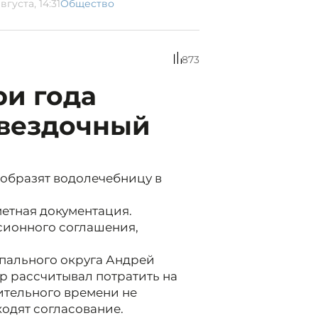
вгуста, 14:31
Общество
873
ри года
звездочный
еобразят водолечебницу в
метная документация.
сионного соглашения,
пального округа Андрей
р рассчитывал потратить на
лительного времени не
одят согласование.