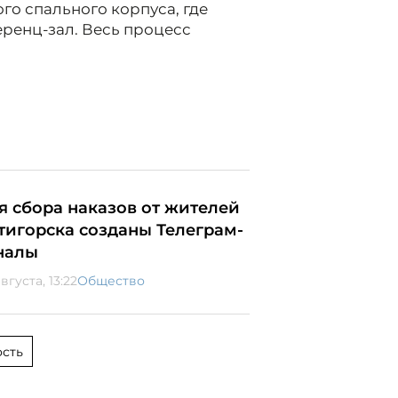
о спального корпуса, где
еренц-зал. Весь процесс
я сбора наказов от жителей
тигорска созданы Телеграм-
налы
вгуста, 13:22
Общество
сть