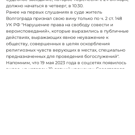
должно начаться в четверг, в 10:30.
Ранее на первых слушаниях в суде житель
Волгограда признал свою вину только по ч. 2 ст. 148
УК РФ "Нарушение права на свободу совести и
вероисповеданий», которые выразились в публичные
действиях, выражающих явное неуважение к
обществу, совершенных в целях оскорбления
религиозных чувств верующих в местах, специально
предназначенных для проведения богослужений".
Напомним, что 19 мая 2023 года в соцсетях появилось
видео, на котором 19-летний уроженец Севастополя,
студент Волгоградского
социально-педагогического
университета держит в руках горящий Коран на фоне
Волгоградской соборной мечети.
В суде обвиняемый заявил, что сжёг Коран, не зная,
насколько книга значима для мусульман. Он
извинился перед всеми, кого задел его поступок. При
этом студент не считает себя, хулиганом, — то есть
человеком, который грубо нарушил общественный
порядок, выразив явное неуважение к обществу по