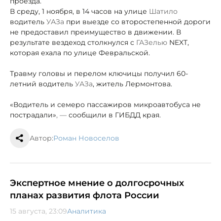
проезда.
В среду, 1 ноября, в 14 часов на улице
Шатило
водитель
УАЗа
при выезде со второстепенной дороги
не предоставил преимущество в движении. В
результате вездеход столкнулся с
ГАЗелью
NEXT,
которая ехала по улице Февральской.
Травму головы и перелом ключицы получил 60-
летний водитель
УАЗа
, житель Лермонтова.
«Водитель и семеро пассажиров микроавтобуса не
пострадали»
, —
сообщили в ГИБДД края.
Автор:
Роман Новоселов
Экспертное мнение о долгосрочных
планах развития флота России
15 августа, 23:09
Аналитика