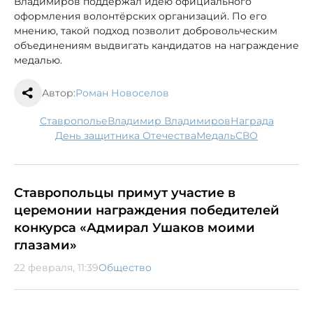
Владимиров поддержал идею официального
оформления волонтёрских организаций. По его
мнению, такой подход позволит добровольческим
объединениям выдвигать кандидатов на награждение
медалью.
Автор:
Роман Новоселов
Ставрополье
Владимир Владимиров
награда
День защитника Отечества
медаль
СВО
Ставропольцы примут участие в
церемонии награждения победителей
конкурса «Адмирал Ушаков моими
глазами»
22 февраля, 11:39
Общество