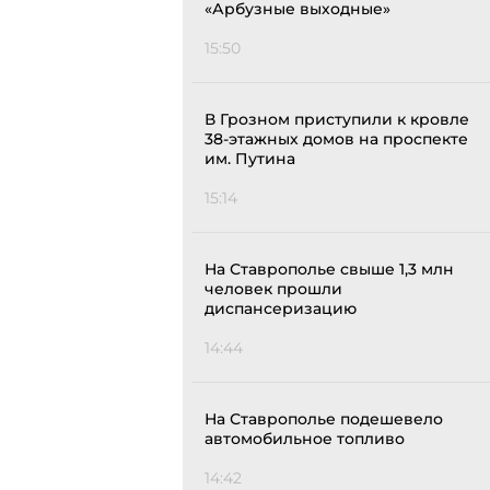
«Арбузные выходные»
15:50
В Грозном приступили к кровле
38-этажных домов на проспекте
им. Путина
15:14
На Ставрополье свыше 1,3 млн
человек прошли
диспансеризацию
14:44
На Ставрополье подешевело
автомобильное топливо
14:42