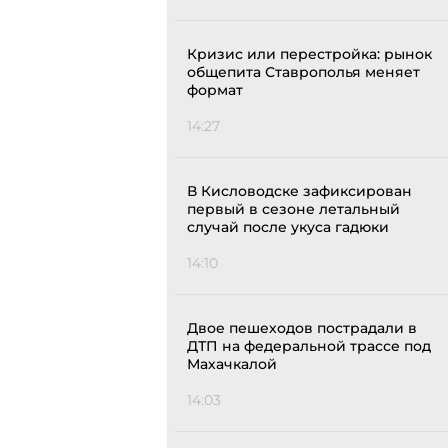
Кризис или перестройка: рынок
общепита Ставрополья меняет
формат
14:27
В Кисловодске зафиксирован
первый в сезоне летальный
случай после укуса гадюки
14:10
Двое пешеходов пострадали в
ДТП на федеральной трассе под
Махачкалой
14:03