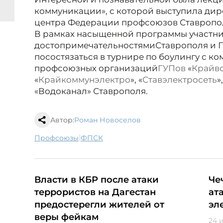
коммуникации», с которой выступила дир
центра Федерации профсоюзов Ставропо
В рамках насыщенной программы участни
достопримечательностями
Ставрополя и П
посостязаться в турнире по боулингу с к
профсоюзных организаций
ГУПов
«
Крайв
«
Крайкоммунэлектро
», «
Ставэлектросеть
»
«Водоканал» Ставрополя.
Автор:
Роман Новоселов
|
профсоюзы
ФПСК
Власти в КБР после атаки
Че
террористов на Дагестан
ат
предостерегли жителей от
эл
веры фейкам
24 