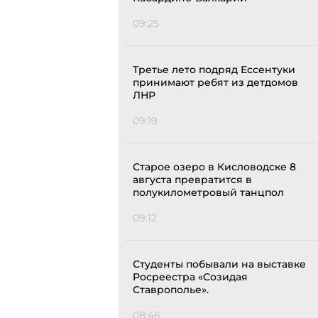
09:25
Третье лето подряд Ессентуки
принимают ребят из детдомов
ЛНР
09:19
Старое озеро в Кисловодске 8
августа превратится в
полукилометровый танцпол
09:12
Студенты побывали на выставке
Росреестра «Созидая
Ставрополье».
08:46