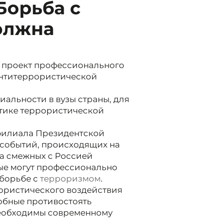
Борьба с
олжна
я проект профессионального
антитеррористической
альности в вузы страны, для
ктике террористической
 филиала Президентской
х событий, происходящих на
да смежных с Россией
рые могут профессионально
 борьбе с
терроризмом
.
рористического воздействия
собные противостоять
необходимы современному