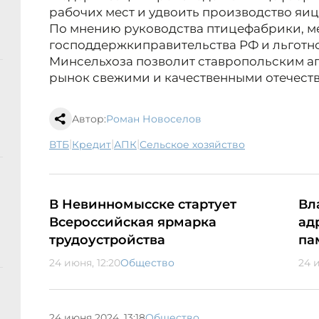
рабочих мест и удвоить производство яиц -
По мнению руководства птицефабрики, 
господдержки
правительства РФ и льгот
Минсельхоза позволит ставропольским а
рынок свежими и качественными отечест
Автор:
Роман Новоселов
|
|
|
ВТБ
кредит
АПК
сельское хозяйство
В Невинномысске стартует
Вл
Всероссийская ярмарка
ад
трудоустройства
па
24 июня, 12:20
Общество
24 и
24 июня 2024, 13:18
Общество