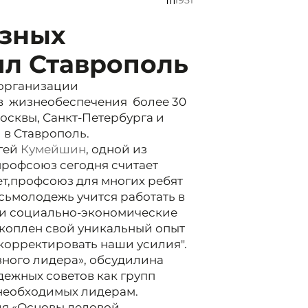
1951
зных
ил Ставрополь
 организации
 жизнеобеспечения более 30
осквы, Санкт-Петербурга и
 в Ставрополь.
ргей
Кумейшин
, одной из
профсоюз сегодня считает
т,
профсоюз для многих ребят
сь
молодежь учится работать в
а и социально-экономические
акоплен свой уникальный опыт
корректировать наши усилия".
ного лидера», обсудили
на
ежных советов как групп
 необходимых лидерам.
ия «Основы деловой