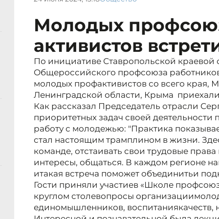
Молодых профсою
активистов встрет
По инициативе Ставропольской краевой
Общероссийского профсоюза работников
молодых профактивистов со всего края, М
Ленинградской области, Крыма приехали
Как рассказал Председатель отрасли Се
приоритетных задач своей деятельности 
работу с молодежью: "Практика показывае
стал настоящим трамплином в жизни. Зде
команде, отстаивать свои трудовые прав
интересы, общаться. В каждом регионе н
и
такая встреча поможет объединить
и под
Гости приняли участие
в «Школе профсоюз
круглом столе
вопросы организации
молод
единомышленников, воспитания
качеств,
Интересной и познавательной была лекц