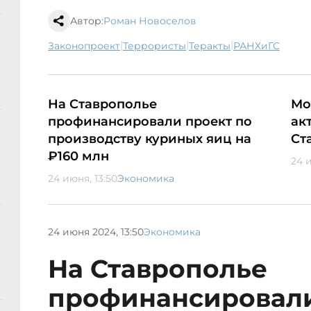
Автор:
Роман Новоселов
|
|
|
законопроект
террористы
теракты
РАНХиГС
На Ставрополье
Мо
профинансировали проект по
ак
производству куриных яиц на
Ст
₽160 млн
24 и
24 июня, 13:50
Экономика
24 июня 2024, 13:50
Экономика
На Ставрополье
профинансировали