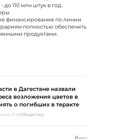
 до 110 млн штук в год.
меры
ное финансирование по линии
грариям полностью обеспечить
венными продуктами.
асти в Дагестане назвали
реса возложения цветов в
мять о погибших в теракте
юня, 11:41
Общество