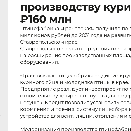
производству кури
₽160 млн
Птицефабрика «Грачевская» получила по 
миллионов рублей до 2031 года на развит
Ставропольском крае.
Ставропольское сельхозпредприятие нап
на расширение производственных площад
оборудования.
«Грачевская» птицефабрика – один из кр
куриного яйца и молодняка птицы в крае.
Предприятие реализует инвестпроект по
строительству
четырех корпусов для сод
несушек. Кредит позволит установить со
кормления и поения, систему
яйцесбора
и
устройства для вентиляции, отопления и 
Модернизация производства птицефабрик