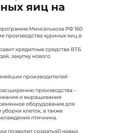
ных яиц на
программе Минсельхоза РФ 160
ие производства куриных яиц в
равит кредитные средства ВТБ
ей, закупку нового
упнейших производителей
 расширению производства –
ержания и выращивания
временное оборудование для
 уборки клеток, а также
охлаждения птичника.
и позволит создать
40 новых