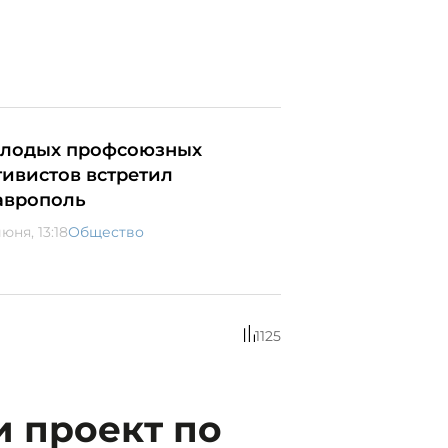
лодых профсоюзных
тивистов встретил
аврополь
юня, 13:18
Общество
1125
 проект по