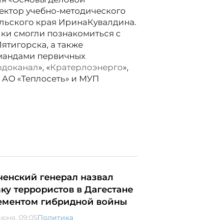
ектор учебно-методического
льского края Ирина
Кувалдина.
ки смогли познакомиться с
ятигорска, а также
омандами первичных
одоканал
», «
Кратерлоэнерго
»,
, АО «Теплосеть» и МУП
ченский генерал назвал
аку террористов в Дагестане
ементом гибридной войны
июня, 09:05
Политика