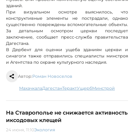
зданий.
При визуальном осмотре выяснилось, что
конструктивные элементы не пострадали, однако
существенно повреждены вспомогательные объекты.
За детальным осмотром церкви последует
заключение, сообщает пресс-служба правительства
Дагестана.
В Дербент для оценки ущеба зданиям церкви и
синагоги тажке отправились специалисты минстроя
и Агентства по охране культурного наследия.
Автор:
Роман Новоселов
Махачкала
Дагестан
теракт
ущерб
минстрой
На Ставрополье не снижается активность
иксодовых клещей
24 июня, 11:10
Экология