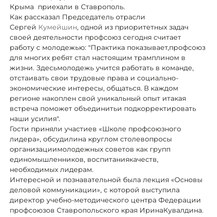
Крыма приехали в Ставрополь.
Как рассказал Председатель отрасли
Сергей
Кумейшин
, одной из приоритетных задач
своей деятельности профсоюз сегодня считает
работу с молодежью: "Практика показывает,
профсоюз
для многих ребят стал настоящим трамплином в
жизни. Здесь
молодежь учится работать в команде,
отстаивать свои трудовые права и социально-
экономические интересы, общаться. В каждом
регионе накоплен свой уникальный опыт и
такая
встреча поможет объединить
и подкорректировать
наши усилия".
Гости приняли участие
в «Школе профсоюзного
лидера», обсудили
на круглом столе
вопросы
организации
молодежных советов как групп
единомышленников, воспитания
качеств,
необходимых лидерам.
Интересной и познавательной была лекция «Основы
деловой коммуникации», с которой выступила
директор учебно-методического центра Федерации
профсоюзов Ставропольского края Ирина
Кувалдина.