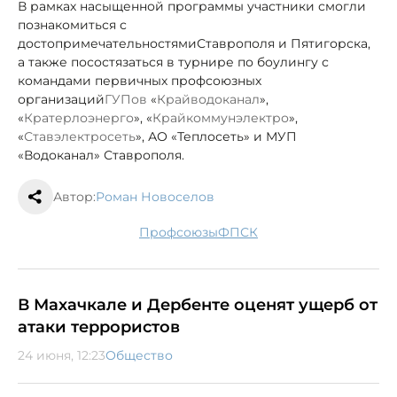
В рамках насыщенной программы участники смогли
познакомиться с
достопримечательностями
Ставрополя и Пятигорска,
а также посостязаться в турнире по боулингу с
командами первичных профсоюзных
организаций
ГУПов
«
Крайводоканал
»,
«
Кратерлоэнерго
», «
Крайкоммунэлектро
»,
«
Ставэлектросеть
», АО «Теплосеть» и МУП
«Водоканал» Ставрополя.
Автор:
Роман Новоселов
профсоюзы
ФПСК
В Махачкале и Дербенте оценят ущерб от
атаки террористов
24 июня, 12:23
Общество