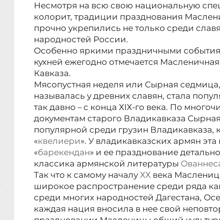
Несмотря на всю свою национальную спе
колорит, традиции празднования Маслени
прочно укрепились не только среди славян
народностей России.
Особенно яркими праздничными события
кухней ежегодно отмечается Масленичная
Кавказа.
Мясопустная неделя или Сырная седмица,
называлась у древних славян, стала попу
так давно – с конца ХIХ-го века. По мног
документам старого Владикавказа Сырная
популярной среди грузин Владикавказа, 
«
квелиери
». У владикавказских армян эт
«
барекендан
» и ее празднование детальн
классика армянской литературы
Ованнес
Так что к самому началу
ХХ
века Маслениц
широкое распространение среди ряда кав
среди многих народностей Дагестана, Осе
каждая нация вносила в нее свой неповто