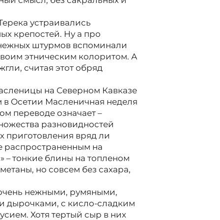
ый смысл, без сакральных и
Терека устраивались
х крепостей. Ну а про
снежных штурмов вспоминали
своим этническим колоритом. А
жгли, считая этот обряд
асленицы на Северном Кавказе
м в Осетии Масленичная неделя
вом переводе означает –
множества разновидностей
х приготовления вряд ли
е распространенным на
а
» – тонкие блины на топленом
метаны, но совсем без сахара,
очень нежными, румяными,
и дырочками, с кисло-сладким
сием. Хотя тертый сыр в них