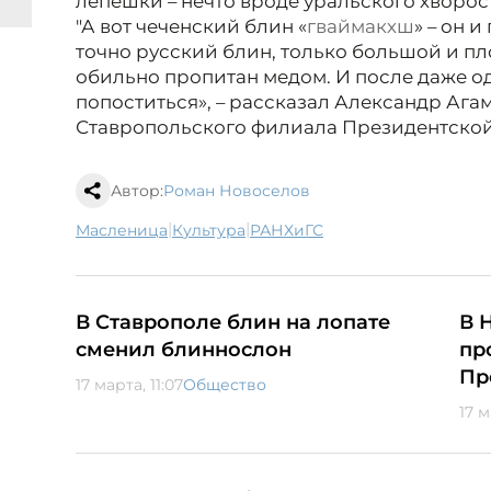
лепешки – нечто вроде уральского хворос
"А вот чеченский блин «
гваймакхш
» – он и
точно русский блин, только большой и пл
обильно пропитан медом. И после даже од
попоститься», – рассказал Александр Ага
Ставропольского филиала Президентской
Автор:
Роман Новоселов
|
|
масленица
культура
РАНХиГС
В Ставрополе блин на лопате
В 
сменил блиннослон
пр
Пр
17 марта, 11:07
Общество
17 м