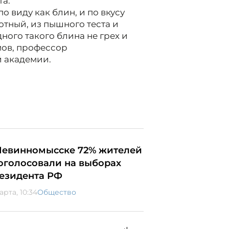
та.
 по виду как блин, и по вкусу
отный, из пышного теста и
ного такого блина не грех и
мов, профессор
 академии.
Невинномысске 72% жителей
оголосовали на выборах
езидента РФ
арта, 10:34
Общество