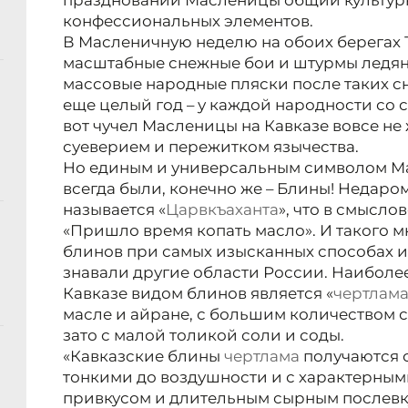
праздновании Масленицы общий культурн
конфессиональных элементов.
В Масленичную неделю на обоих берегах 
масштабные снежные бои и штурмы ледяны
массовые народные пляски после таких 
еще целый год – у каждой народности со 
вот чучел Масленицы на Кавказе вовсе не 
суеверием и пережитком язычества.
Но единым и универсальным символом М
всегда были, конечно же – Блины! Недаро
называется «
Царвкъаханта
», что в смысло
«Пришло время копать масло». И такого 
блинов при самых изысканных способах и
знавали другие области России. Наиболе
Кавказе видом блинов является «
чертлам
масле и айране, с большим количеством с
зато с малой толикой соли и соды.
«Кавказские блины
чертлама
получаются 
тонкими до воздушности и с характерным
привкусом и длительным сырным послевку