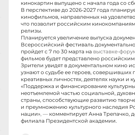
кинокартин выпущено с начала года со с
В перспективе до 2026-2027 года планиру
кинофильмов, направленных на удовлетво
что позволит российским кинокомпаниям
релизы.
Планируется увеличение выпуска докуме
Всероссийский фестиваль документально
пройдет с 7 по 30 марта на
выставке-фору
фильмов будет представлено российским
Зрители увидят в документальном кино и
узнают о судьбе ее героев, совершивших 
креативных личностях, деятелях науки и к
«Поддержка и финансирование культурны
неотъемлемой частью социальной, духовн
страны, способствующие развитию творч
и преумножению культурного наследия Ро
нации»
, —
комментирует Анна Трепачко, 
филиала Президентской академии.