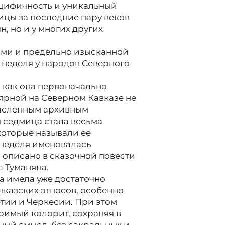
цифичность и уникальный
цы за последние пару веков
, но и у многих других
ми и предельно изысканной
 неделя у народов Северного
 как она первоначально
лярной на Северном Кавказе не
очисленным архивным
 седмица стала весьма
которые называли ее
а неделя именовалась
о описано в сказочной повести
а
Туманяна.
а имела уже достаточно
казских этносов, особенно
тии и Черкесии. При этом
римый колорит, сохраняя в