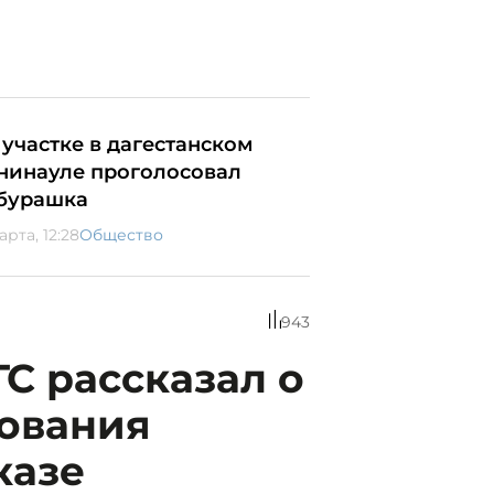
 участке в дагестанском
нинауле проголосовал
бурашка
арта, 12:28
Общество
943
С рассказал о
ования
казе