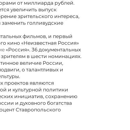
борами от миллиарда рублей.
ется увеличить выпуск
рение зрительского интереса,
 заменить голливудские
нтальных фильмов, и первый
го кино «Неизвестная Россия»
ме
«Россия». 36 документальных
 зрителям в шести номинациях.
стинное величие России,
подвиги, о талантливых и
ультуры.
х проектов являются
ой и культурной политики
еских инициатив, сохранению
ссии и духовного богатства
доцент Ставропольского