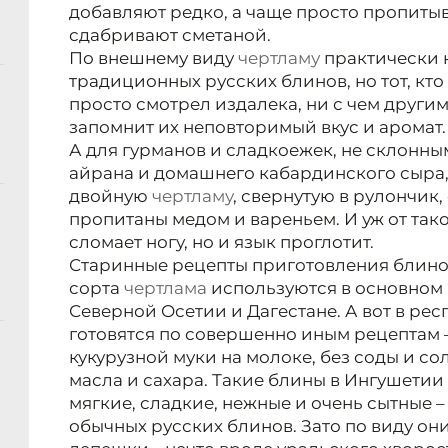
добавляют редко, а чаще просто пропиты
сдабривают сметаной.
По внешнему виду
чертламу
практически 
традиционных русских блинов, но тот, кто 
просто смотрел издалека, ни с чем другим
запомнит их неповторимый вкус и аромат.
А для гурманов и сладкоежек, не склонн
айрана и домашнего кабардинского сыра,
двойную
чертламу
, свернутую в рулончик
пропитаны медом и вареньем. И уж от так
сломает ногу, но и язык проглотит.
Старинные рецепты приготовления блин
сорта
чертлама
используются в основном 
Северной Осетии и Дагестане. А вот в ре
готовятся по совершенно иным рецептам 
кукурузной муки на молоке, без соды и с
масла и сахара. Такие блины в Ингушетии
мягкие, сладкие, нежные и очень сытные – 
обычных русских блинов. Зато по виду о