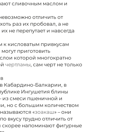
вают сливочным маслом и
невозможно отличить от
хоть раз их пробовал, а не
 их не перепутает и навсегда
ым к кисловатым привкусам
 могут приготовить
, слои которой многократно
ой
чертламы
, сам черт не только
ов
в Кабардино-Балкарии, в
спублике Ингушетия блины
– из смеси пшеничной и
оли, но с большим количеством
 называются «
зоакаш
» – они
по вкусу трудно отличить от
ни скорее напоминают фигурные