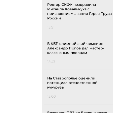
Ректор СКФУ поздравила
Михаила Ковальчука с
присвоением звания Героя Труда
России
15:51
В КБР олимпийский чемпион
Александр Попов дал мастер-
класс юным пловцам
15:47
На Ставрополье оценили
потенциал отечественной
кукурузы
15:00
Владелец ПВЗ во Владикавказе