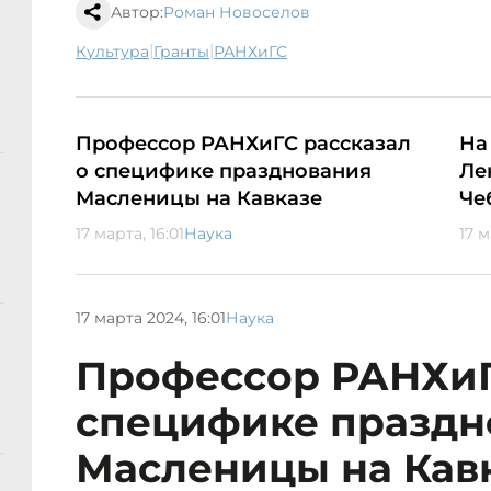
Автор:
Роман Новоселов
|
|
культура
гранты
РАНХиГС
Профессор РАНХиГС рассказал
На
о специфике празднования
Ле
Масленицы на Кавказе
Че
17 марта, 16:01
Наука
17 м
17 марта 2024, 16:01
Наука
Профессор РАНХиГ
специфике праздн
Масленицы на Кав