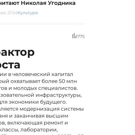
читают Николая Угодника
ая, 21:54
Культура
1775
фактор
оста
ии в человеческий капитал
рый охватывает более 50 млн
гов и молодых специалистов.
зовательной инфраструктуры,
для экономики будущего.
вляется модернизация системы
вня и заканчивая высшим
ов, включающая ремонт и
классы, лаборатории,