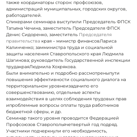
также координаторы сторон: профсоюзов,
администраций муниципальных, городских округов,
работодателей.
Спикерами семинара выступили Председатель ФПСК
Татьяна Чечина, заместитель Председателя ФПСК
Денис Сидоренко, заместитель
Председателя
правительства
края – министр финансов
Лариса
Калинченко; замминистра труда и социальной
защиты населения Ставропольского края Людмила
Шагинова; руководитель Государственной инспекции
труда
края
Людмила Хохрякова.
Были внимательно и подробно рассмотрены
пути
повышения эффективности социального диалога на
территориальном уровне
и
задачи
по его
совершенствованию, отдельные аспекты
взаимодействия в целях соблюдения трудовых прав
и
проблемные вопросы оплаты труда работников
бюджетной сферы, и др.
Семинар такого уровня проводится Федерацией
Профсоюзов Ставрополья
четвертый год подряд.
Участники подчеркнули его необходимость,