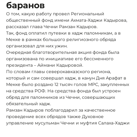
баранов
О том, какую работу провел Региональный
общественный фонд имени Ахмата-Хаджи Кадырова,
рассказал глава Чечни Рамзан Кадыров.
Так, фонд оплатил путевки в хадж паломникам, а в
Мекке в рамках большого религиозного обряда
организовал для них ужин.
Очередная благотворительная акция фонда была
организована по инициативе его бессменного
президента – Аймани Кадыровой.
По словам главы северокавказского региона,
который и сам совершал хадж, в канун Дня Арафат в
Мекке было роздано 12 тысяч голов МРС, закупленных
на средства РОФ. На средства фонда был устроен
обряд для паломников из Чечни, совершающих
обязательный хадж.
Рамзан Кадыров поблагодарил за качественное
проведение всех обрядов также Духовное
управление мусульман Чечни и муфтия Салаха-Хаджи
Межиева.
Матери он выразил признательность за «чуткую