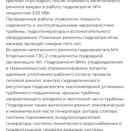
(филиал «РусГидро») после планового капитального
ремонта введен в работу гидроагрегат №4
мощностью 3,55 МВт.
Проведенные работы позволили повысить
надежность и эксплуатационные характеристики
турбины, гидрогенератора и вспомогательного
оборудования. Плановые ремонты гидроагрегатов
каскада проводят каждые пять лет.
Во время капитального ремонта гидроагрегата №4
Егорлыкской ГЭС-2 специалисты подрядной
организации АО «Гидроремонт-ВКК» (подразделение
в Невинномысске) отремонтировали лопасти,
щелевые уплотнения рабочего колеса, провели
типовой ремонт электро-гидравлического
регулятора гидроагрегата, маслонапорной установки,
турбинного подшипника, крышки турбины,
направляющего аппарата и проточной части турбины.
Подрядчики также выполнили ремонт электрической
и механической части генератора: ротора, статора,
системы торможения, воздухоохладителей
генератора, системы технического водоснабжения и
пожаротушения, провели ревизию системы