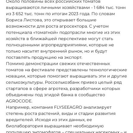
Около половины всех российских томатов
выращиваются личными хозяйствами - 1 684 тыс. тонн
из 3 652 тыс. тонн по итогам 2023 года. По словам
Бориса Листова, это открывает большие
возможности для роста агросектора. С учетом
потенциала «томатной» подотрасли многие из этих
хозяйств в ближайшей перспективе могут стать
полноценными агропредприятиями, которые не
только насытят внутренний рынок, но и будут
поставлять продукцию на экспорт.
Помимо демонстрации свежих отечественных
томатов на фестивале представлены технологические
новации, которые помогают выращивать эти и другие
сельхозкультуры. Россельхозбанк привез целый ряд
стартапов в сфере агротеха, разработчики которых
объединены под эгидой банка в сообщество
AGROCODE.
Например, компания FLYSEEAGRO анализирует
степень роста растений, виды и стадии развития
вредителей. Исходя из этих данных, ее
биолаборатория выращивает необходимую
популяцию энтомофагов – специальных насекомых – и