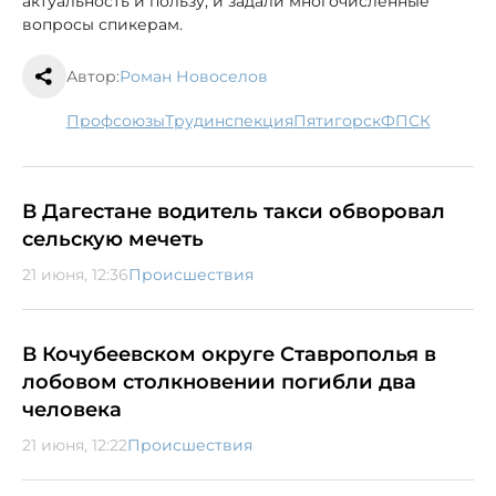
актуальность и пользу, и задали многочисленные
вопросы спикерам.
Автор:
Роман Новоселов
профсоюзы
трудинспекция
Пятигорск
ФПСК
В Дагестане водитель такси обворовал
сельскую мечеть
21 июня, 12:36
Происшествия
В Кочубеевском округе Ставрополья в
лобовом столкновении погибли два
человека
21 июня, 12:22
Происшествия